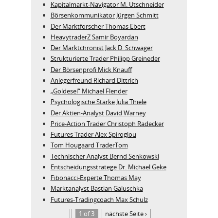
Kapitalmarkt-Navigator M. Utschneider
Börsenkommunikator Jürgen Schmitt
Der Marktforscher Thomas Ebert
HeavytraderZ Samir Boyardan
Der Marktchronist Jack D. Schwager
Strukturierte Trader Philipp Greineder
Der Börsenprofi Mick Knauff
Anlegerfreund Richard Dittrich
„Goldesel“ Michael Flender
Psychologische Stärke Julia Thiele
Der Aktien-Analyst David Warney
Price-Action Trader Christoph Radecker
Futures Trader Alex Spiroglou
Tom Hougaard TraderTom
Technischer Analyst Bernd Senkowski
Entscheidungsstratege Dr. Michael Geke
Fibonacci-Experte Thomas May
Marktanalyst Bastian Galuschka
Futures-Tradingcoach Max Schulz
1 of 3
nächste Seite ›