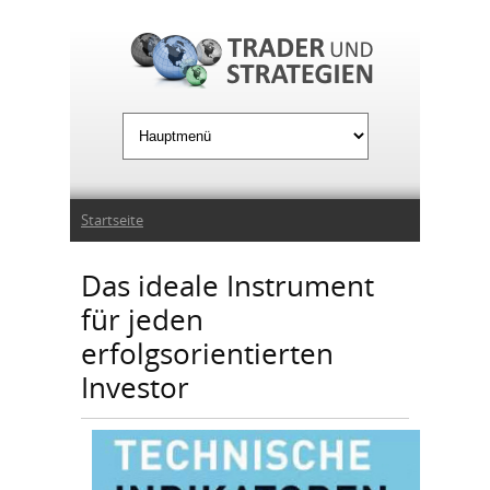
Jump to Navigation
Sie sind hier
Startseite
Das ideale Instrument
für jeden
erfolgsorientierten
Investor