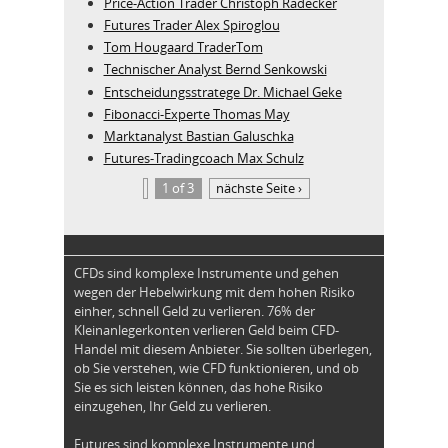
Price-Action Trader Christoph Radecker
Futures Trader Alex Spiroglou
Tom Hougaard TraderTom
Technischer Analyst Bernd Senkowski
Entscheidungsstratege Dr. Michael Geke
Fibonacci-Experte Thomas May
Marktanalyst Bastian Galuschka
Futures-Tradingcoach Max Schulz
1 of 3
nächste Seite ›
CFDs sind komplexe Instrumente und gehen
wegen der Hebelwirkung mit dem hohen Risiko
einher, schnell Geld zu verlieren. 76% der
Kleinanlegerkonten verlieren Geld beim CFD-
Handel mit diesem Anbieter. Sie sollten überlegen,
ob Sie verstehen, wie CFD funktionieren, und ob
Sie es sich leisten können, das hohe Risiko
einzugehen, Ihr Geld zu verlieren.
Futures sind komplexe Instrumente und