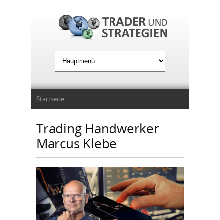
Jump to Navigation
Sie sind hier
Startseite
Trading Handwerker
Marcus Klebe