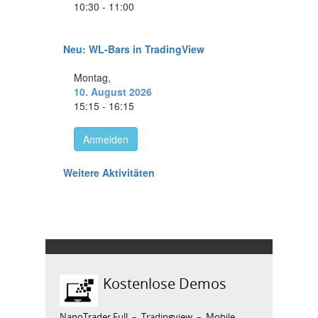
Kostenlose Demos
NanoTrader Full
–
Tradingview
–
Mobile