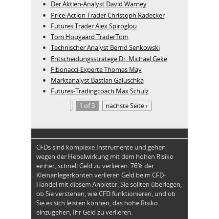
Der Aktien-Analyst David Warney
Price-Action Trader Christoph Radecker
Futures Trader Alex Spiroglou
Tom Hougaard TraderTom
Technischer Analyst Bernd Senkowski
Entscheidungsstratege Dr. Michael Geke
Fibonacci-Experte Thomas May
Marktanalyst Bastian Galuschka
Futures-Tradingcoach Max Schulz
1 of 3
nächste Seite ›
CFDs sind komplexe Instrumente und gehen
wegen der Hebelwirkung mit dem hohen Risiko
einher, schnell Geld zu verlieren. 76% der
Kleinanlegerkonten verlieren Geld beim CFD-
Handel mit diesem Anbieter. Sie sollten überlegen,
ob Sie verstehen, wie CFD funktionieren, und ob
Sie es sich leisten können, das hohe Risiko
einzugehen, Ihr Geld zu verlieren.