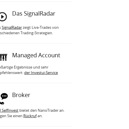
Das SignalRadar
s
SignalRadar
zeigt Live-Trades von
schiedenen Trading-Strategien.
Managed Account
ßartige Ergebnisse und sehr
pfehlenswert:
der Investui-Service
Broker
 SelfInvest
bietet den NanoTrader an.
gen Sie einen
Rückruf
an.