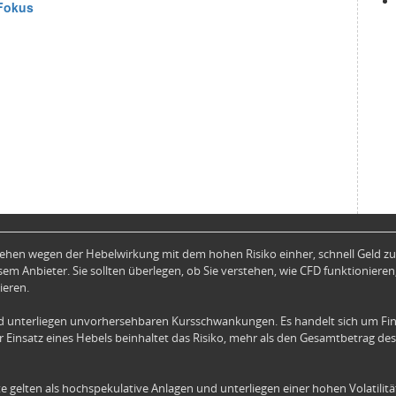
hen wegen der Hebelwirkung mit dem hohen Risiko einher, schnell Geld zu 
em Anbieter. Sie sollten überlegen, ob Sie verstehen, wie CFD funktionieren,
ieren.
 unterliegen unvorhersehbaren Kursschwankungen. Es handelt sich um Fin
 Einsatz eines Hebels beinhaltet das Risiko, mehr als den Gesamtbetrag des
e gelten als hochspekulative Anlagen und unterliegen einer hohen Volatilit