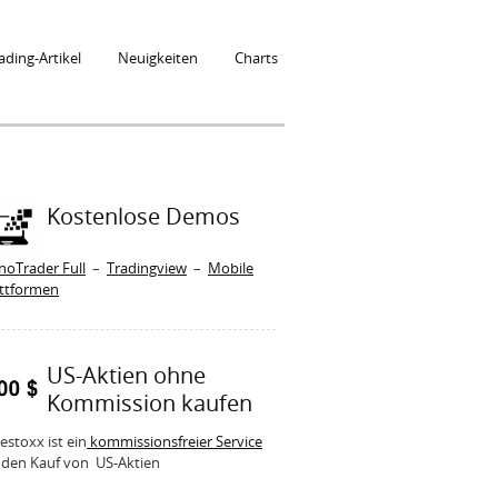
ading-Artikel
Neuigkeiten
Charts
Kostenlose Demos
noTrader Full
–
Tradingview
–
Mobile
attformen
US-Aktien ohne
Kommission kaufen
estoxx ist ein
kommissionsfreier Service
 den Kauf von US-Aktien