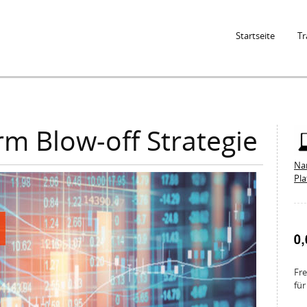
Jump to Navigation
Startseite
Tr
rm Blow-off Strategie
Na
Pl
Fre
für