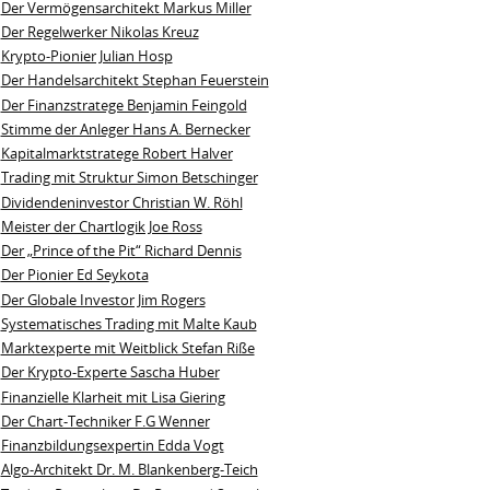
Der Vermögensarchitekt Markus Miller
Der Regelwerker Nikolas Kreuz
Krypto-Pionier Julian Hosp
Der Handelsarchitekt Stephan Feuerstein
Der Finanzstratege Benjamin Feingold
Stimme der Anleger Hans A. Bernecker
Kapitalmarktstratege Robert Halver
Trading mit Struktur Simon Betschinger
Dividendeninvestor Christian W. Röhl
Meister der Chartlogik Joe Ross
Der „Prince of the Pit“ Richard Dennis
Der Pionier Ed Seykota
Der Globale Investor Jim Rogers
Systematisches Trading mit Malte Kaub
Marktexperte mit Weitblick Stefan Riße
Der Krypto-Experte Sascha Huber
Finanzielle Klarheit mit Lisa Giering
Der Chart-Techniker F.G Wenner
Finanzbildungsexpertin Edda Vogt
Algo‑Architekt Dr. M. Blankenberg‑Teich