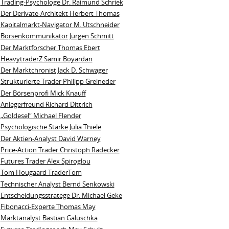
Trading-Psychologe Dr. Raimund Schriek
Der Derivate‑Architekt Herbert Thomas
Kapitalmarkt-Navigator M. Utschneider
Börsenkommunikator Jürgen Schmitt
Der Marktforscher Thomas Ebert
HeavytraderZ Samir Boyardan
Der Marktchronist Jack D. Schwager
Strukturierte Trader Philipp Greineder
Der Börsenprofi Mick Knauff
Anlegerfreund Richard Dittrich
„Goldesel“ Michael Flender
Psychologische Stärke Julia Thiele
Der Aktien-Analyst David Warney
Price-Action Trader Christoph Radecker
Futures Trader Alex Spiroglou
Tom Hougaard TraderTom
Technischer Analyst Bernd Senkowski
Entscheidungsstratege Dr. Michael Geke
Fibonacci-Experte Thomas May
Marktanalyst Bastian Galuschka