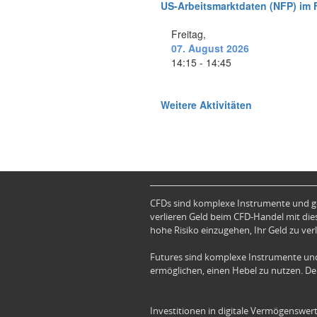
CFDs sind komplexe Instrumente und ge
verlieren Geld beim CFD-Handel mit dies
hohe Risiko einzugehen, Ihr Geld zu verl
Futures sind komplexe Instrumente und
ermöglichen, einen Hebel zu nutzen. Der
Investitionen in digitale Vermögenswert