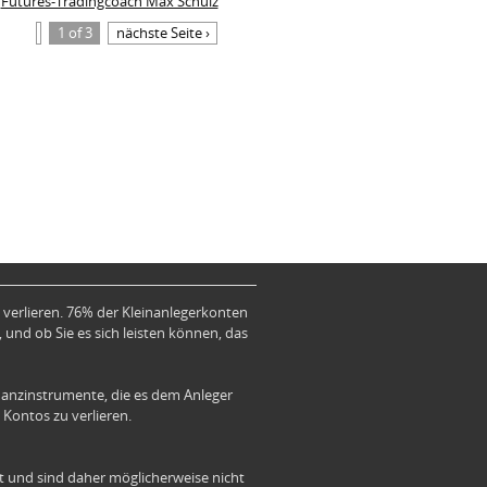
Futures-Tradingcoach Max Schulz
1 of 3
nächste Seite ›
verlieren. 76% der Kleinanlegerkonten
 und ob Sie es sich leisten können, das
anzinstrumente, die es dem Anleger
 Kontos zu verlieren.
ät und sind daher möglicherweise nicht