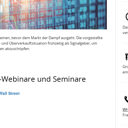
Da
ver
tremen, bevor dem Markt der Dampf ausgeht. Die vorgestellte
- und Überverkauftsituation frühzeitig als Signalgeber, um
gen abzuschöpfen.
Gro
em
g-Webinare und Seminare
WH
Fra