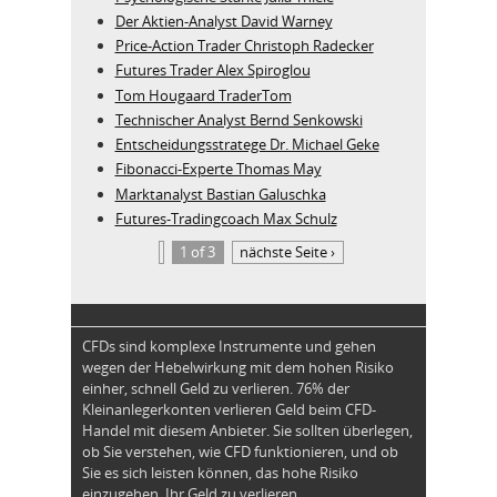
Der Aktien-Analyst David Warney
Price-Action Trader Christoph Radecker
Futures Trader Alex Spiroglou
Tom Hougaard TraderTom
Technischer Analyst Bernd Senkowski
Entscheidungsstratege Dr. Michael Geke
Fibonacci-Experte Thomas May
Marktanalyst Bastian Galuschka
Futures-Tradingcoach Max Schulz
1 of 3
nächste Seite ›
CFDs sind komplexe Instrumente und gehen
wegen der Hebelwirkung mit dem hohen Risiko
einher, schnell Geld zu verlieren. 76% der
Kleinanlegerkonten verlieren Geld beim CFD-
Handel mit diesem Anbieter. Sie sollten überlegen,
ob Sie verstehen, wie CFD funktionieren, und ob
Sie es sich leisten können, das hohe Risiko
einzugehen, Ihr Geld zu verlieren.