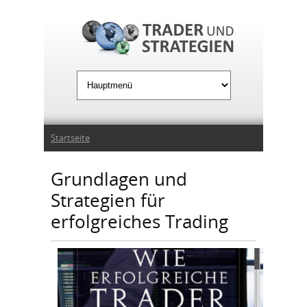
Jump to Navigation
Sie sind hier
Startseite
Grundlagen und
Strategien für
erfolgreiches Trading