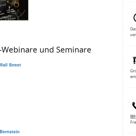
Da
ver
g-Webinare und Seminare
Gro
em
WH
Fra