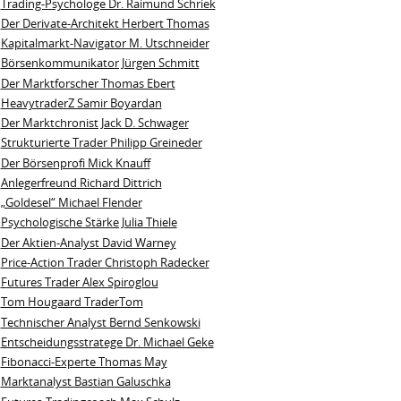
Trading-Psychologe Dr. Raimund Schriek
Der Derivate‑Architekt Herbert Thomas
Kapitalmarkt-Navigator M. Utschneider
Börsenkommunikator Jürgen Schmitt
Der Marktforscher Thomas Ebert
HeavytraderZ Samir Boyardan
Der Marktchronist Jack D. Schwager
Strukturierte Trader Philipp Greineder
Der Börsenprofi Mick Knauff
Anlegerfreund Richard Dittrich
„Goldesel“ Michael Flender
Psychologische Stärke Julia Thiele
Der Aktien-Analyst David Warney
Price-Action Trader Christoph Radecker
Futures Trader Alex Spiroglou
Tom Hougaard TraderTom
Technischer Analyst Bernd Senkowski
Entscheidungsstratege Dr. Michael Geke
Fibonacci-Experte Thomas May
Marktanalyst Bastian Galuschka