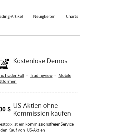
ading-Artikel
Neuigkeiten
Charts
Kostenlose Demos
noTrader Full
–
Tradingview
–
Mobile
attformen
US-Aktien ohne
Kommission kaufen
estoxx ist ein
kommissionsfreier Service
 den Kauf von US-Aktien