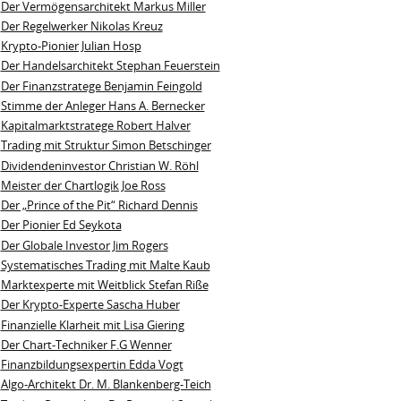
Der Vermögensarchitekt Markus Miller
Der Regelwerker Nikolas Kreuz
Krypto-Pionier Julian Hosp
Der Handelsarchitekt Stephan Feuerstein
Der Finanzstratege Benjamin Feingold
Stimme der Anleger Hans A. Bernecker
Kapitalmarktstratege Robert Halver
Trading mit Struktur Simon Betschinger
Dividendeninvestor Christian W. Röhl
Meister der Chartlogik Joe Ross
Der „Prince of the Pit“ Richard Dennis
Der Pionier Ed Seykota
Der Globale Investor Jim Rogers
Systematisches Trading mit Malte Kaub
Marktexperte mit Weitblick Stefan Riße
Der Krypto-Experte Sascha Huber
Finanzielle Klarheit mit Lisa Giering
Der Chart-Techniker F.G Wenner
Finanzbildungsexpertin Edda Vogt
Algo‑Architekt Dr. M. Blankenberg‑Teich