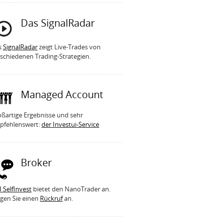
Das SignalRadar
s
SignalRadar
zeigt Live-Trades von
schiedenen Trading-Strategien.
Managed Account
ßartige Ergebnisse und sehr
pfehlenswert:
der Investui-Service
Broker
 SelfInvest
bietet den NanoTrader an.
gen Sie einen
Rückruf
an.