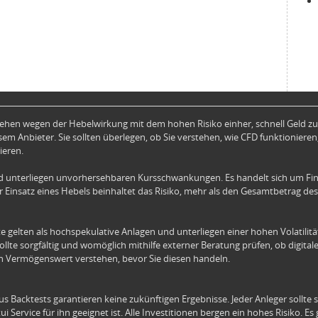
hen wegen der Hebelwirkung mit dem hohen Risiko einher, schnell Geld zu 
em Anbieter. Sie sollten überlegen, ob Sie verstehen, wie CFD funktionieren,
ieren.
 unterliegen unvorhersehbaren Kursschwankungen. Es handelt sich um Fin
 Einsatz eines Hebels beinhaltet das Risiko, mehr als den Gesamtbetrag des
e gelten als hochspekulative Anlagen und unterliegen einer hohen Volatilit
 sollte sorgfältig und womöglich mithilfe externer Beratung prüfen, ob digita
alen Vermögenswert verstehen, bevor Sie diesen handeln.
 Backtests garantieren keine zukünftigen Ergebnisse. Jeder Anleger sollte s
i Service für ihn geeignet ist. Alle Investitionen bergen ein hohes Risiko. Es