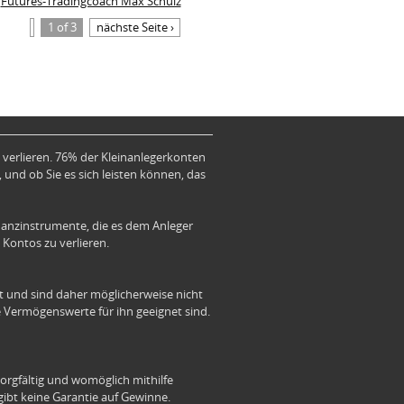
Futures-Tradingcoach Max Schulz
1 of 3
nächste Seite ›
verlieren. 76% der Kleinanlegerkonten
 und ob Sie es sich leisten können, das
anzinstrumente, die es dem Anleger
 Kontos zu verlieren.
ät und sind daher möglicherweise nicht
le Vermögenswerte für ihn geeignet sind.
orgfältig und womöglich mithilfe
 gibt keine Garantie auf Gewinne.