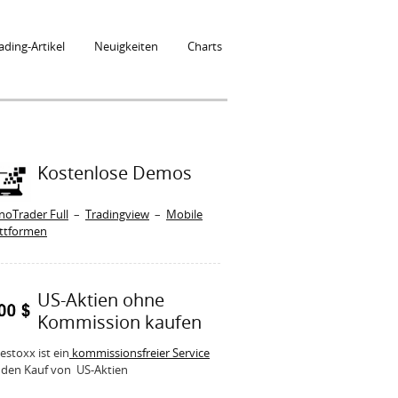
ading-Artikel
Neuigkeiten
Charts
Kostenlose Demos
noTrader Full
–
Tradingview
–
Mobile
attformen
US-Aktien ohne
Kommission kaufen
estoxx ist ein
kommissionsfreier Service
 den Kauf von US-Aktien