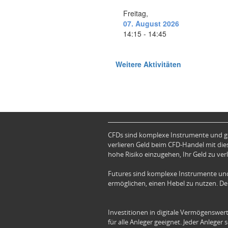
CFDs sind komplexe Instrumente und ge
verlieren Geld beim CFD-Handel mit dies
hohe Risiko einzugehen, Ihr Geld zu verl
Futures sind komplexe Instrumente und
ermöglichen, einen Hebel zu nutzen. Der
Investitionen in digitale Vermögenswert
für alle Anleger geeignet. Jeder Anleger