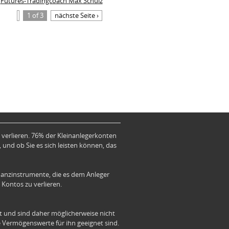
Futures-Tradingcoach Max Schulz
1 of 3
nächste Seite ›
verlieren. 76% der Kleinanlegerkonten
 und ob Sie es sich leisten können, das
anzinstrumente, die es dem Anleger
 Kontos zu verlieren.
ät und sind daher möglicherweise nicht
le Vermögenswerte für ihn geeignet sind.