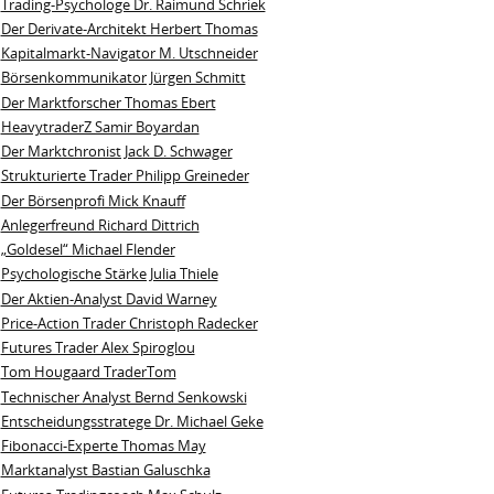
Trading-Psychologe Dr. Raimund Schriek
Der Derivate‑Architekt Herbert Thomas
Kapitalmarkt-Navigator M. Utschneider
Börsenkommunikator Jürgen Schmitt
Der Marktforscher Thomas Ebert
HeavytraderZ Samir Boyardan
Der Marktchronist Jack D. Schwager
Strukturierte Trader Philipp Greineder
Der Börsenprofi Mick Knauff
Anlegerfreund Richard Dittrich
„Goldesel“ Michael Flender
Psychologische Stärke Julia Thiele
Der Aktien-Analyst David Warney
Price-Action Trader Christoph Radecker
Futures Trader Alex Spiroglou
Tom Hougaard TraderTom
Technischer Analyst Bernd Senkowski
Entscheidungsstratege Dr. Michael Geke
Fibonacci-Experte Thomas May
Marktanalyst Bastian Galuschka