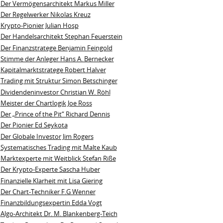
Der Vermögensarchitekt Markus Miller
Der Regelwerker Nikolas Kreuz
Krypto-Pionier Julian Hosp
Der Handelsarchitekt Stephan Feuerstein
Der Finanzstratege Benjamin Feingold
Stimme der Anleger Hans A. Bernecker
Kapitalmarktstratege Robert Halver
Trading mit Struktur Simon Betschinger
Dividendeninvestor Christian W. Röhl
Meister der Chartlogik Joe Ross
Der „Prince of the Pit“ Richard Dennis
Der Pionier Ed Seykota
Der Globale Investor Jim Rogers
Systematisches Trading mit Malte Kaub
Marktexperte mit Weitblick Stefan Riße
Der Krypto-Experte Sascha Huber
Finanzielle Klarheit mit Lisa Giering
Der Chart-Techniker F.G Wenner
Finanzbildungsexpertin Edda Vogt
Algo‑Architekt Dr. M. Blankenberg‑Teich