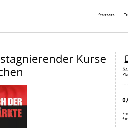
Jump to Navigation
Startseite
Tr
z stagnierender Kurse
chen
Na
Pl
Fre
für