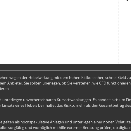
hen wegen der Hebelwirkung mit dem hohen Risiko einher, schnell Geld zu 
em Anbieter. Sie sollten überlegen, ob Sie verstehen, wie CFD funktionieren,
ieren.
 unterliegen unvorhersehbaren Kursschwankungen. Es handelt sich um Fin
 Einsatz eines Hebels beinhaltet das Risiko, mehr als den Gesamtbetrag des
e gelten als hochspekulative Anlagen und unterliegen einer hohen Volatilit
 sollte sorgfältig und womöglich mithilfe externer Beratung prüfen, ob digita