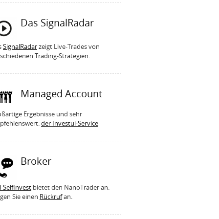
Das SignalRadar
s
SignalRadar
zeigt Live-Trades von
schiedenen Trading-Strategien.
Managed Account
ßartige Ergebnisse und sehr
pfehlenswert:
der Investui-Service
Broker
 SelfInvest
bietet den NanoTrader an.
gen Sie einen
Rückruf
an.