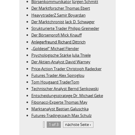
Börsenkommunikator Jürgen Schmitt
Der Marktforscher Thomas Ebert
HeavytraderZ Samir Boyardan
Der Marktchronist Jack D. Schwager
Strukturierte Trader Philipp Greineder
Der Börsenprofi Mick Knauff
Anlegerfreund Richard Dittrich
„Goldesel“ Michael Flender
Psychologische Stärke Julia Thiele
Der Aktien-Analyst David Warney
Price-Action Trader Christoph Radecker
Futures Trader Alex Spiroglou
Tom Hougaard TraderTom
Technischer Analyst Bernd Senkowski
Entscheidungsstratege Dr. Michael Geke
Fibonacci-Experte Thomas May
Marktanalyst Bastian Galuschka
Futures-Tradingcoach Max Schulz
1 of 3
nächste Seite ›