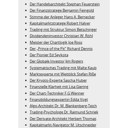
Der Handelsarchitekt Stephan Feuerstein
Der Finanzstratege Benjamin Feingold
Stimme der Anleger Hans A. Bernecker
Kapitalmarktstratege Robert Halver
Trading mit Struktur Simon Betschinger
Dividendeninvestor Christian W. Röhl
Meister der Chartlogik Joe Ross
Der „Prince of the Pit“ Richard Dennis
Der Pionier Ed Seykota
Der Globale Investor Jim Rogers
Systematisches Trading mit Malte Kaub
Marktexperte mit Weitblick Stefan Riße
Der Krypto-Experte Sascha Huber
Finanzielle Klarheit mit Lisa Giering
Der Chart-Techniker F.G Wenner
Finanzbildungsexpertin Edda Vogt
Algo‑Architekt Dr. M. Blankenberg‑Teich
Trading-Psychologe Dr. Raimund Schriek
Der Derivate‑Architekt Herbert Thomas
Kapitalmarkt-Navigator M. Utschneider