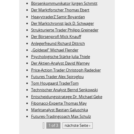
Börsenkommunikator Jürgen Schmitt
Der Marktforscher Thomas Ebert
HeavytraderZ Samir Boyardan
Der Marktchronist Jack D. Schwager
Strukturierte Trader Philipp Greineder
Der Börsenprofi Mick Knauff
Anlegerfreund Richard Dittrich
„Goldesel“ Michael Flender
Psychologische Stärke Julia Thiele
Der Aktien-Analyst David Warney
Price-Action Trader Christoph Radecker
Futures Trader Alex Spiroglou
Tom Hougaard TraderTom
Technischer Analyst Bernd Senkowski
Entscheidungsstratege Dr. Michael Geke
Fibonacci-Experte Thomas May
Marktanalyst Bastian Galuschka
Futures-Tradingcoach Max Schulz
1 of 3
nächste Seite ›