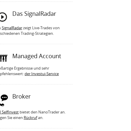
Das SignalRadar
s
SignalRadar
zeigt Live-Trades von
schiedenen Trading-Strategien.
Managed Account
ßartige Ergebnisse und sehr
pfehlenswert:
der Investui-Service
Broker
 SelfInvest
bietet den NanoTrader an.
gen Sie einen
Rückruf
an.