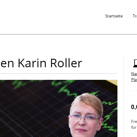
Jump to Navigation
Startseite
Tr
en Karin Roller
Na
Pl
Fre
für