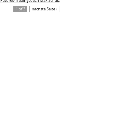
Futures-Tradingcoach Max Schulz
1 of 3
nächste Seite ›