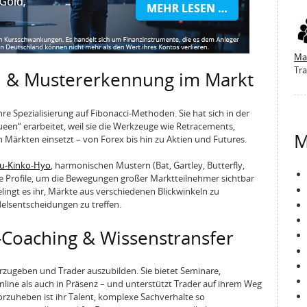
Ma
Tra
ku & Mustererkennung im Markt
hre Spezialisierung auf Fibonacci-Methoden. Sie hat sich in der
en“ erarbeitet, weil sie die Werkzeuge wie Retracements,
M
en Märkten einsetzt – von Forex bis hin zu Aktien und Futures.
u-Kinko-Hyo
, harmonischen Mustern (Bat, Gartley, Butterfly,
e Profile, um die Bewegungen großer Marktteilnehmer sichtbar
ingt es ihr, Märkte aus verschiedenen Blickwinkeln zu
elsentscheidungen zu treffen.
-Coaching & Wissenstransfer
terzugeben und Trader auszubilden. Sie bietet Seminare,
ine als auch in Präsenz – und unterstützt Trader auf ihrem Weg
orzuheben ist ihr Talent, komplexe Sachverhalte so