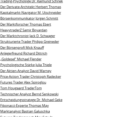
Trading-Psychologe Dr. Raimund Schriek
Der Derivate‑Architekt Herbert Thomas
Kapitalmarkt-Navigator M. Utschneider
Börsenkommunikator Jürgen Schmitt
Der Marktforscher Thomas Ebert
HeavytraderZ Samir Boyardan
Der Marktchronist Jack D. Schwager
Strukturierte Trader Philipp Greineder
Der Börsenprofi Mick Knauff
Anlegerfreund Richard Dittrich
„Goldesel“ Michael Flender
Psychologische Stärke Julia Thiele
Der Aktien-Analyst David Warney
Price-Action Trader Christoph Radecker
Futures Trader Alex Spiroglou
Tom Hougaard TraderTom
Technischer Analyst Bernd Senkowski
Entscheidungsstratege Dr. Michael Geke
Fibonacci-Experte Thomas May
Marktanalyst Bastian Galuschka