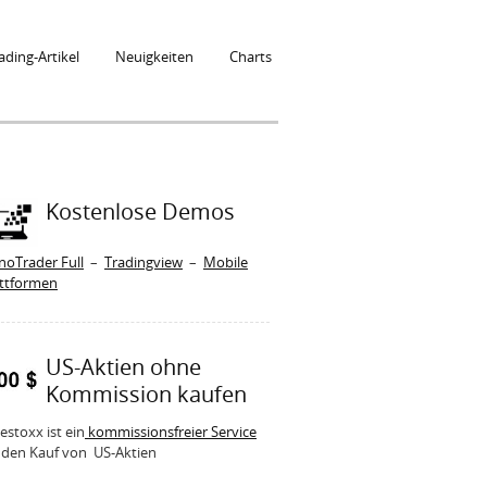
ading-Artikel
Neuigkeiten
Charts
Kostenlose Demos
noTrader Full
–
Tradingview
–
Mobile
attformen
US-Aktien ohne
Kommission kaufen
estoxx ist ein
kommissionsfreier Service
 den Kauf von US-Aktien