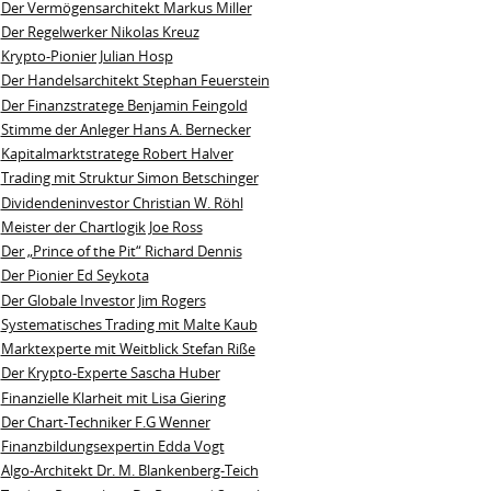
Der Vermögensarchitekt Markus Miller
Der Regelwerker Nikolas Kreuz
Krypto-Pionier Julian Hosp
Der Handelsarchitekt Stephan Feuerstein
Der Finanzstratege Benjamin Feingold
Stimme der Anleger Hans A. Bernecker
Kapitalmarktstratege Robert Halver
Trading mit Struktur Simon Betschinger
Dividendeninvestor Christian W. Röhl
Meister der Chartlogik Joe Ross
Der „Prince of the Pit“ Richard Dennis
Der Pionier Ed Seykota
Der Globale Investor Jim Rogers
Systematisches Trading mit Malte Kaub
Marktexperte mit Weitblick Stefan Riße
Der Krypto-Experte Sascha Huber
Finanzielle Klarheit mit Lisa Giering
Der Chart-Techniker F.G Wenner
Finanzbildungsexpertin Edda Vogt
Algo‑Architekt Dr. M. Blankenberg‑Teich