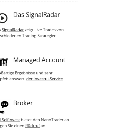
Das SignalRadar
s
SignalRadar
zeigt Live-Trades von
schiedenen Trading-Strategien.
Managed Account
ßartige Ergebnisse und sehr
pfehlenswert:
der Investui-Service
Broker
 SelfInvest
bietet den NanoTrader an.
gen Sie einen
Rückruf
an.