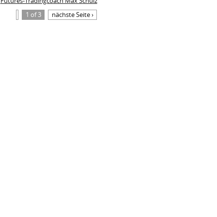
Futures-Tradingcoach Max Schulz
1 of 3
nächste Seite ›