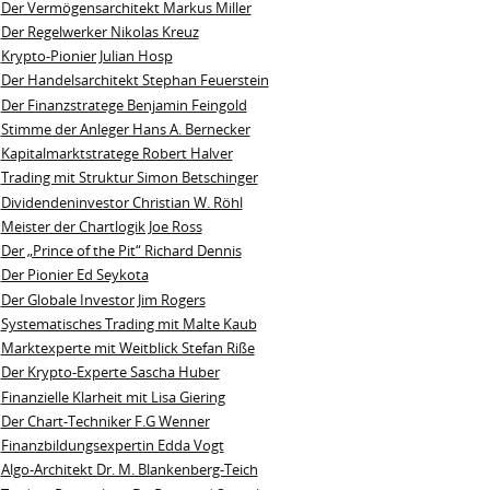
Der Vermögensarchitekt Markus Miller
Der Regelwerker Nikolas Kreuz
Krypto-Pionier Julian Hosp
Der Handelsarchitekt Stephan Feuerstein
Der Finanzstratege Benjamin Feingold
Stimme der Anleger Hans A. Bernecker
Kapitalmarktstratege Robert Halver
Trading mit Struktur Simon Betschinger
Dividendeninvestor Christian W. Röhl
Meister der Chartlogik Joe Ross
Der „Prince of the Pit“ Richard Dennis
Der Pionier Ed Seykota
Der Globale Investor Jim Rogers
Systematisches Trading mit Malte Kaub
Marktexperte mit Weitblick Stefan Riße
Der Krypto-Experte Sascha Huber
Finanzielle Klarheit mit Lisa Giering
Der Chart-Techniker F.G Wenner
Finanzbildungsexpertin Edda Vogt
Algo‑Architekt Dr. M. Blankenberg‑Teich