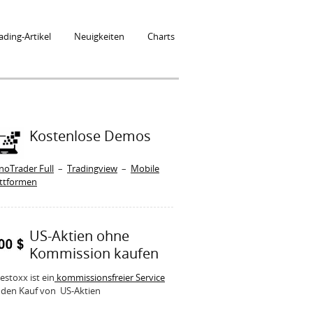
ading-Artikel
Neuigkeiten
Charts
Kostenlose Demos
noTrader Full
–
Tradingview
–
Mobile
attformen
US-Aktien ohne
Kommission kaufen
estoxx ist ein
kommissionsfreier Service
 den Kauf von US-Aktien