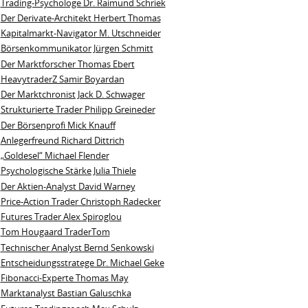
Trading-Psychologe Dr. Raimund Schriek
Der Derivate‑Architekt Herbert Thomas
Kapitalmarkt-Navigator M. Utschneider
Börsenkommunikator Jürgen Schmitt
Der Marktforscher Thomas Ebert
HeavytraderZ Samir Boyardan
Der Marktchronist Jack D. Schwager
Strukturierte Trader Philipp Greineder
Der Börsenprofi Mick Knauff
Anlegerfreund Richard Dittrich
„Goldesel“ Michael Flender
Psychologische Stärke Julia Thiele
Der Aktien-Analyst David Warney
Price-Action Trader Christoph Radecker
Futures Trader Alex Spiroglou
Tom Hougaard TraderTom
Technischer Analyst Bernd Senkowski
Entscheidungsstratege Dr. Michael Geke
Fibonacci-Experte Thomas May
Marktanalyst Bastian Galuschka