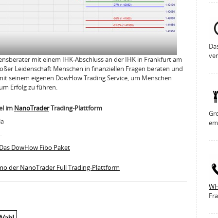
Da
ver
ensberater mit einem IHK-Abschluss an der IHK in Frankfurt am
großer Leidenschaft Menschen in finanziellen Fragen beraten und
us mit seinem eigenen DowHow Trading Service, um Menschen
m Erfolg zu führen.
el im
NanoTrader
Trading-Plattform
Gro
Ja
em
 –
Das DowHow Fibo Paket
emo der NanoTrader Full Trading-Plattform
WH
Fra