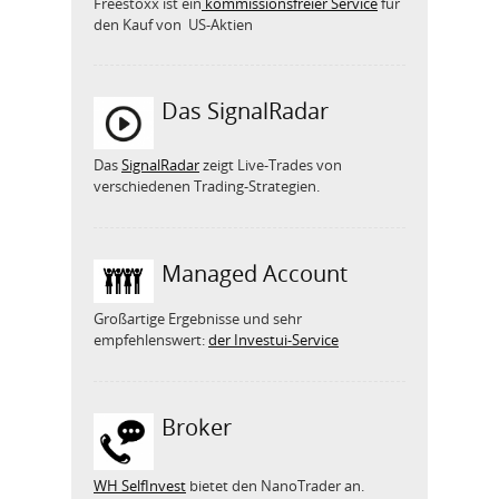
Freestoxx ist ein
kommissionsfreier Service
für
den Kauf von US-Aktien
Das SignalRadar
Das
SignalRadar
zeigt Live-Trades von
verschiedenen Trading-Strategien.
Managed Account
Großartige Ergebnisse und sehr
empfehlenswert:
der Investui-Service
Broker
WH SelfInvest
bietet den NanoTrader an.