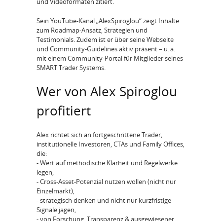
und Videoformaten zitiert.
Sein YouTube-Kanal „AlexSpiroglou“ zeigt Inhalte
zum Roadmap‑Ansatz, Strategien und
Testimonials. Zudem ist er über seine Webseite
und Community-Guidelines aktiv präsent – u. a.
mit einem Community-Portal für Mitglieder seines
SMART Trader Systems.
Wer von Alex Spiroglou
profitiert
Alex richtet sich an fortgeschrittene Trader,
institutionelle Investoren, CTAs und Family Offices,
die:
- Wert auf methodische Klarheit und Regelwerke
legen,
- Cross-Asset-Potenzial nutzen wollen (nicht nur
Einzelmarkt),
- strategisch denken und nicht nur kurzfristige
Signale jagen,
- von Forschung, Transparenz & ausgewiesener