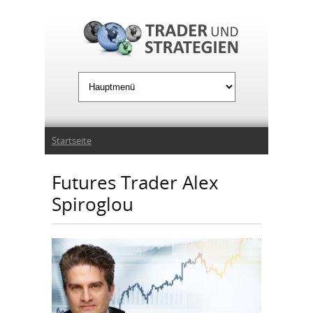
Jump to Navigation
Sie sind hier
Startseite
Futures Trader Alex
Spiroglou