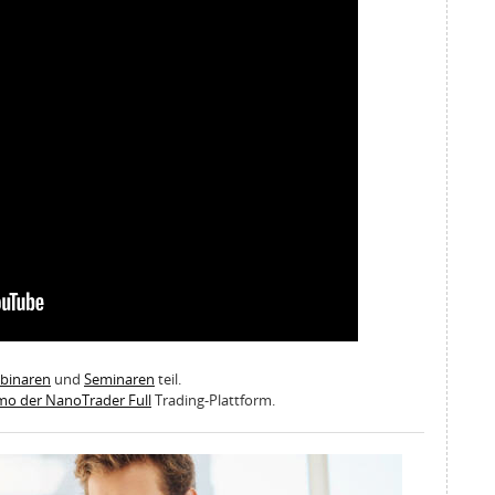
ebinaren
und
Seminaren
teil.
emo der NanoTrader Full
Trading-Plattform.