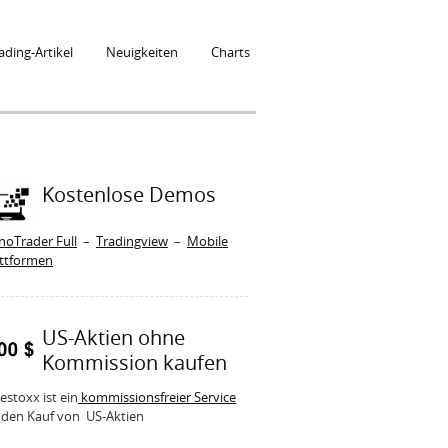
ading-Artikel
Neuigkeiten
Charts
Kostenlose Demos
noTrader Full
–
Tradingview
–
Mobile
attformen
US-Aktien ohne
Kommission kaufen
estoxx ist ein
kommissionsfreier Service
 den Kauf von US-Aktien