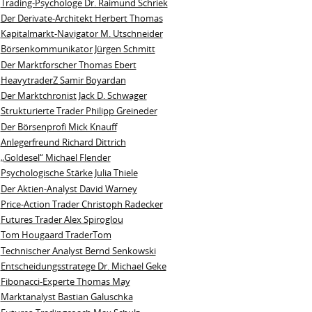
Trading-Psychologe Dr. Raimund Schriek
Der Derivate‑Architekt Herbert Thomas
Kapitalmarkt-Navigator M. Utschneider
Börsenkommunikator Jürgen Schmitt
Der Marktforscher Thomas Ebert
HeavytraderZ Samir Boyardan
Der Marktchronist Jack D. Schwager
Strukturierte Trader Philipp Greineder
Der Börsenprofi Mick Knauff
Anlegerfreund Richard Dittrich
„Goldesel“ Michael Flender
Psychologische Stärke Julia Thiele
Der Aktien-Analyst David Warney
Price-Action Trader Christoph Radecker
Futures Trader Alex Spiroglou
Tom Hougaard TraderTom
Technischer Analyst Bernd Senkowski
Entscheidungsstratege Dr. Michael Geke
Fibonacci-Experte Thomas May
Marktanalyst Bastian Galuschka