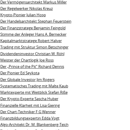
Der Vermögensarchitekt Markus Miller
Der Regelwerker Nikolas Kreuz
Krypto-Pionier Julian Hosp
Der Handelsarchitekt Stephan Feuerstein
Der Finanzstratege Benjamin Feingold
Stimme der Anleger Hans A. Bernecker
Kapitalmarktstratege Robert Halver
Trading mit Struktur Simon Betschinger
Dividendeninvestor Christian W. Röhl
Meister der Chartlogik Joe Ross
Der „Prince of the Pit“ Richard Dennis
Der Pionier Ed Seykota
Der Globale Investor Jim Rogers
Systematisches Trading mit Malte Kaub
Marktexperte mit Weitblick Stefan Riße
Der Krypto-Experte Sascha Huber
Finanzielle Klarheit mit Lisa Giering
Der Chart-Techniker F.G Wenner
Finanzbildungsexpertin Edda Vogt
Algo‑Architekt Dr. M. Blankenberg‑Teich