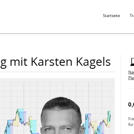
Jump to Navigation
Startseite
Tr
g mit Karsten Kagels
Na
Pl
Fre
für