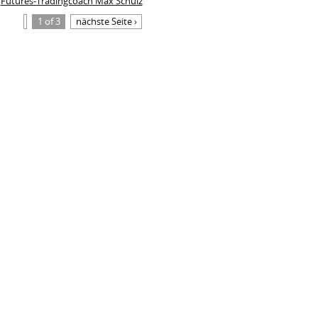
Futures-Tradingcoach Max Schulz
1 of 3
nächste Seite ›