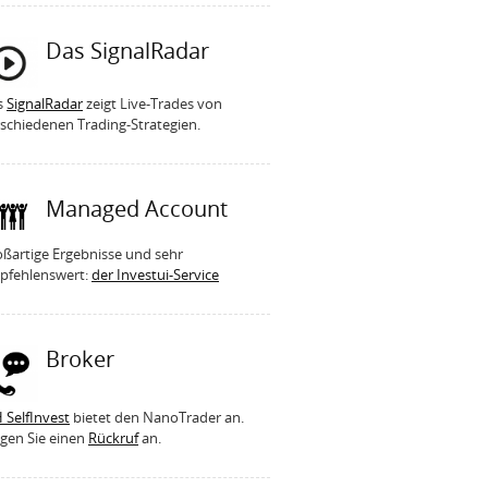
Das SignalRadar
s
SignalRadar
zeigt Live-Trades von
schiedenen Trading-Strategien.
Managed Account
ßartige Ergebnisse und sehr
pfehlenswert:
der Investui-Service
Broker
 SelfInvest
bietet den NanoTrader an.
gen Sie einen
Rückruf
an.