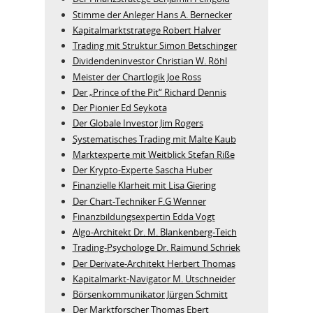
Stimme der Anleger Hans A. Bernecker
Kapitalmarktstratege Robert Halver
Trading mit Struktur Simon Betschinger
Dividendeninvestor Christian W. Röhl
Meister der Chartlogik Joe Ross
Der „Prince of the Pit“ Richard Dennis
Der Pionier Ed Seykota
Der Globale Investor Jim Rogers
Systematisches Trading mit Malte Kaub
Marktexperte mit Weitblick Stefan Riße
Der Krypto-Experte Sascha Huber
Finanzielle Klarheit mit Lisa Giering
Der Chart-Techniker F.G Wenner
Finanzbildungsexpertin Edda Vogt
Algo‑Architekt Dr. M. Blankenberg‑Teich
Trading-Psychologe Dr. Raimund Schriek
Der Derivate‑Architekt Herbert Thomas
Kapitalmarkt-Navigator M. Utschneider
Börsenkommunikator Jürgen Schmitt
Der Marktforscher Thomas Ebert