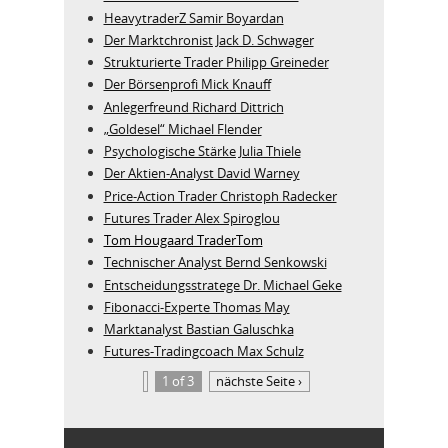
HeavytraderZ Samir Boyardan
Der Marktchronist Jack D. Schwager
Strukturierte Trader Philipp Greineder
Der Börsenprofi Mick Knauff
Anlegerfreund Richard Dittrich
„Goldesel“ Michael Flender
Psychologische Stärke Julia Thiele
Der Aktien-Analyst David Warney
Price-Action Trader Christoph Radecker
Futures Trader Alex Spiroglou
Tom Hougaard TraderTom
Technischer Analyst Bernd Senkowski
Entscheidungsstratege Dr. Michael Geke
Fibonacci-Experte Thomas May
Marktanalyst Bastian Galuschka
Futures-Tradingcoach Max Schulz
1 of 3
nächste Seite ›