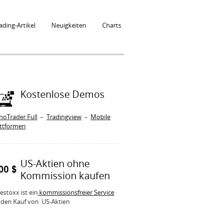
ading-Artikel
Neuigkeiten
Charts
Kostenlose Demos
noTrader Full
–
Tradingview
–
Mobile
attformen
US-Aktien ohne
Kommission kaufen
estoxx ist ein
kommissionsfreier Service
 den Kauf von US-Aktien