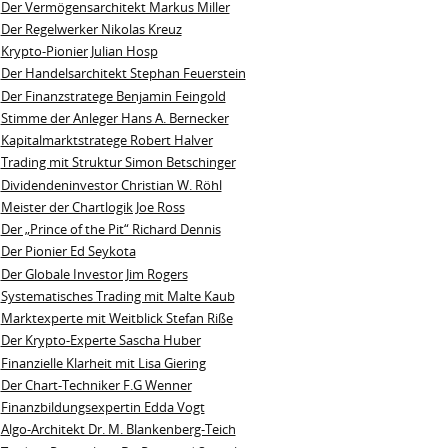
Der Vermögensarchitekt Markus Miller
Der Regelwerker Nikolas Kreuz
Krypto-Pionier Julian Hosp
Der Handelsarchitekt Stephan Feuerstein
Der Finanzstratege Benjamin Feingold
Stimme der Anleger Hans A. Bernecker
Kapitalmarktstratege Robert Halver
Trading mit Struktur Simon Betschinger
Dividendeninvestor Christian W. Röhl
Meister der Chartlogik Joe Ross
Der „Prince of the Pit“ Richard Dennis
Der Pionier Ed Seykota
Der Globale Investor Jim Rogers
Systematisches Trading mit Malte Kaub
Marktexperte mit Weitblick Stefan Riße
Der Krypto-Experte Sascha Huber
Finanzielle Klarheit mit Lisa Giering
Der Chart-Techniker F.G Wenner
Finanzbildungsexpertin Edda Vogt
Algo‑Architekt Dr. M. Blankenberg‑Teich