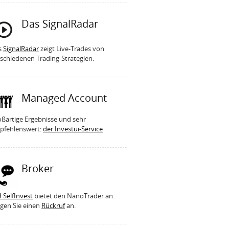
Das SignalRadar
s
SignalRadar
zeigt Live-Trades von
schiedenen Trading-Strategien.
Managed Account
ßartige Ergebnisse und sehr
pfehlenswert:
der Investui-Service
Broker
 SelfInvest
bietet den NanoTrader an.
gen Sie einen
Rückruf
an.