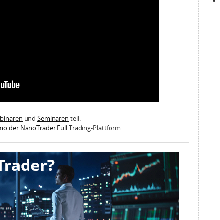
ebinaren
und
Seminaren
teil.
emo der NanoTrader Full
Trading-Plattform.