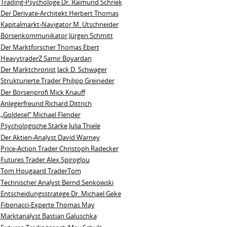
Trading-Psychologe Dr. Raimund Schriek
Der Derivate‑Architekt Herbert Thomas
Kapitalmarkt-Navigator M. Utschneider
Börsenkommunikator Jürgen Schmitt
Der Marktforscher Thomas Ebert
HeavytraderZ Samir Boyardan
Der Marktchronist Jack D. Schwager
Strukturierte Trader Philipp Greineder
Der Börsenprofi Mick Knauff
Anlegerfreund Richard Dittrich
„Goldesel“ Michael Flender
Psychologische Stärke Julia Thiele
Der Aktien-Analyst David Warney
Price-Action Trader Christoph Radecker
Futures Trader Alex Spiroglou
Tom Hougaard TraderTom
Technischer Analyst Bernd Senkowski
Entscheidungsstratege Dr. Michael Geke
Fibonacci-Experte Thomas May
Marktanalyst Bastian Galuschka