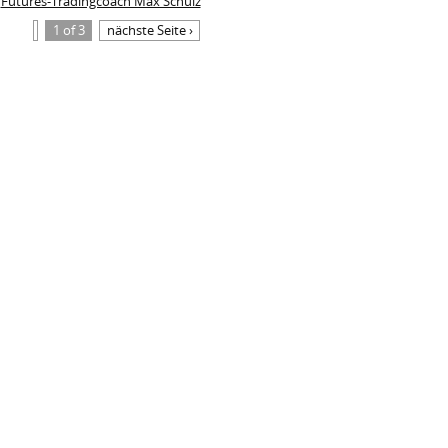
Futures-Tradingcoach Max Schulz
1 of 3
nächste Seite ›