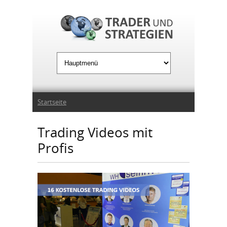
Jump to Navigation
Sie sind hier
Startseite
Trading Videos mit
Profis