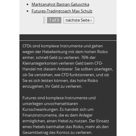
Marktanalyst Bastian Galuschka
Futures-Tradingcoach Max Schulz
1 of 3
nächste Seite ›
CFDs sind komplexe Instrumente und gehen
wegen der Hebelwirkung mit dem hohen Risiko
einher, schnell Geld zu verlieren. 76% der
Kleinanlegerkonten verlieren Geld beim CFD-
Handel mit diesem Anbieter. Sie sollten überlegen,
ob Sie verstehen, wie CFD funktionieren, und ob
Sie es sich leisten können, das hohe Risiko
einzugehen, Ihr Geld zu verlieren.
Futures sind komplexe Instrumente und
unterliegen unvorhersehbaren
Kursschwankungen. Es handelt sich um
Finanzinstrumente, die es dem Anleger
ermöglichen, einen Hebel zu nutzen. Der Einsatz
eines Hebels beinhaltet das Risiko, mehr als den
Gesamtbetrag des Kontos zu verlieren.