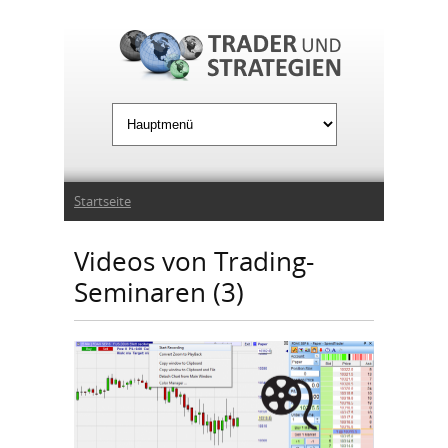
Jump to Navigation
Sie sind hier
Startseite
Videos von Trading-
Seminaren (3)