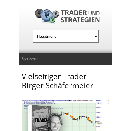
Jump to Navigation
Sie sind hier
Startseite
Vielseitiger Trader
Birger Schäfermeier