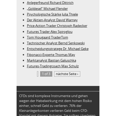
Anlegerfreund Richard Dittrich
„Goldesel“ Michael Flender
Psychologische Stärke Julia Thiele
Der Aktien-Analyst David Warney
Price-Action Trader Christoph Radecker
Futures Trader Alex Spiroglou
Tom Hougaard TraderTom
Technischer Analyst Bernd Senkowski
Entscheidungsstratege Dr. Michael Geke
Fibonacci-Experte Thomas May
Marktanalyst Bastian Galuschka
Futures-Tradingcoach Max Schulz
1 of 3
nächste Seite ›
CFDs sind komplexe Instrumente und gehen
wegen der Hebelwirkung mit dem hohen Risiko
einher, schnell Geld zu verlieren. 76% der
Kleinanlegerkonten verlieren Geld beim CFD-
Handel mit diesem Anbieter. Sie sollten überlegen,