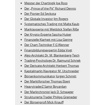
Meister der Chartlogik Joe Ross
Der „Prince of the Pit“ Richard Dennis
Der Pionier Ed Seykota
Der Globale Investor Jim Rogers
Systematisches Trading mit Malte Kaub
Marktexperte mit Weitblick Stefan Riße
Der Krypto-Experte Sascha Huber
Finanzielle Klarheit mit Lisa Giering
Der Chart-Techniker F.G Wenner
Finanzbildungsexpertin Edda Vogt
Algo‑Architekt Dr. M. Blankenberg‑Teich
Trading-Psychologe Dr. Raimund Schriek
Der Derivate‑Architekt Herbert Thomas
Kapitalmarkt-Navigator M. Utschneider
Börsenkommunikator Jürgen Schmitt
Der Marktforscher Thomas Ebert
HeavytraderZ Samir Boyardan
Der Marktchronist Jack D. Schwager
Strukturierte Trader Philipp Greineder
Der Börsenprofi Mick Knauff