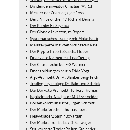
Dividendeninvestor Christian W. Röhl
Meister der Chartlogik Joe Ross
Der „Prince of the Pit“ Richard Dennis
Der Pionier Ed Seykota
Der Globale Investor Jim Rogers
Systematisches Trading mit Malte Kaub
Marktexperte mit Weitblick Stefan Riße
Der Krypto-Experte Sascha Huber
Finanzielle Klarheit mit Lisa Giering
Der Chart-Techniker F.G Wenner
Finanzbildungsexpertin Edda Vogt
Algo‑Architekt Dr. M. Blankenberg‑Teich
Trading-Psychologe Dr. Raimund Schriek
Der Derivate‑Architekt Herbert Thomas
Kapitalmarkt-Navigator M. Utschneider
Börsenkommunikator Jürgen Schmitt
Der Marktforscher Thomas Ebert
HeavytraderZ Samir Boyardan
Der Marktchronist Jack D. Schwager
Strukturierte Trader Philipp Greineder