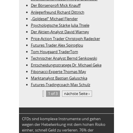
Der Börsenprofi Mick Knauff
Anlegerfreund Richard Dittrich
„Goldesel“ Michael Flender
Psychologische Stärke Julia Thiele
Der Aktien-Analyst David Warney
Price-Action Trader Christoph Radecker
Futures Trader Alex Spiroglou
Tom Hougaard TraderTom
Technischer Analyst Bernd Senkowski
Entscheidungsstratege Dr. Michael Geke
Fibonacci-Experte Thomas May
Marktanalyst Bastian Galuschka
Futures-Tradingcoach Max Schulz
1 of 3
nächste Seite ›
CFDs sind komplexe Instrumente und gehen
wegen der Hebelwirkung mit dem hohen Risiko
einher, schnell Geld zu verlieren. 76% der