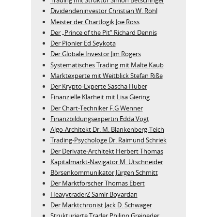
Trading mit Struktur Simon Betschinger
Dividendeninvestor Christian W. Röhl
Meister der Chartlogik Joe Ross
Der „Prince of the Pit“ Richard Dennis
Der Pionier Ed Seykota
Der Globale Investor Jim Rogers
Systematisches Trading mit Malte Kaub
Marktexperte mit Weitblick Stefan Riße
Der Krypto-Experte Sascha Huber
Finanzielle Klarheit mit Lisa Giering
Der Chart-Techniker F.G Wenner
Finanzbildungsexpertin Edda Vogt
Algo‑Architekt Dr. M. Blankenberg‑Teich
Trading-Psychologe Dr. Raimund Schriek
Der Derivate‑Architekt Herbert Thomas
Kapitalmarkt-Navigator M. Utschneider
Börsenkommunikator Jürgen Schmitt
Der Marktforscher Thomas Ebert
HeavytraderZ Samir Boyardan
Der Marktchronist Jack D. Schwager
Strukturierte Trader Philipp Greineder