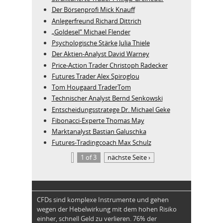
Der Börsenprofi Mick Knauff
Anlegerfreund Richard Dittrich
„Goldesel“ Michael Flender
Psychologische Stärke Julia Thiele
Der Aktien-Analyst David Warney
Price-Action Trader Christoph Radecker
Futures Trader Alex Spiroglou
Tom Hougaard TraderTom
Technischer Analyst Bernd Senkowski
Entscheidungsstratege Dr. Michael Geke
Fibonacci-Experte Thomas May
Marktanalyst Bastian Galuschka
Futures-Tradingcoach Max Schulz
1 of 3
nächste Seite ›
CFDs sind komplexe Instrumente und gehen
wegen der Hebelwirkung mit dem hohen Risiko
einher, schnell Geld zu verlieren. 76% der