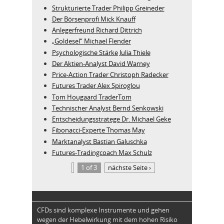
Strukturierte Trader Philipp Greineder
Der Börsenprofi Mick Knauff
Anlegerfreund Richard Dittrich
„Goldesel“ Michael Flender
Psychologische Stärke Julia Thiele
Der Aktien-Analyst David Warney
Price-Action Trader Christoph Radecker
Futures Trader Alex Spiroglou
Tom Hougaard TraderTom
Technischer Analyst Bernd Senkowski
Entscheidungsstratege Dr. Michael Geke
Fibonacci-Experte Thomas May
Marktanalyst Bastian Galuschka
Futures-Tradingcoach Max Schulz
1 of 3
nächste Seite ›
CFDs sind komplexe Instrumente und gehen
wegen der Hebelwirkung mit dem hohen Risiko