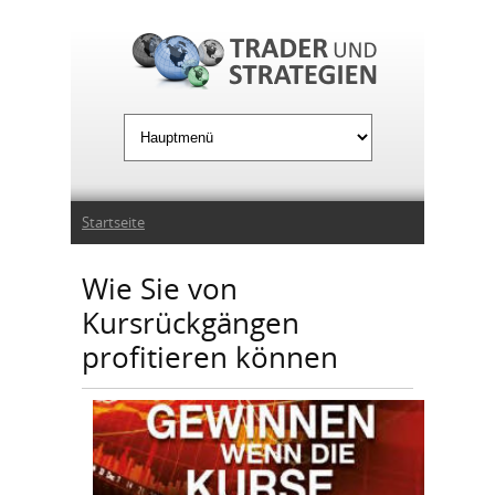
Jump to Navigation
Sie sind hier
Startseite
Wie Sie von
Kursrückgängen
profitieren können