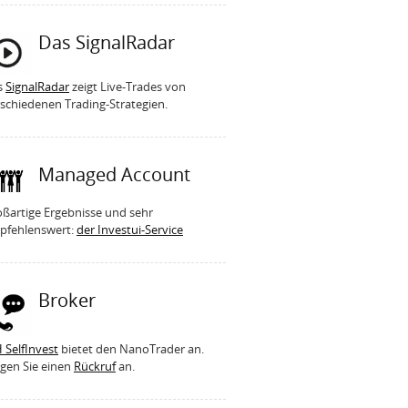
Das SignalRadar
s
SignalRadar
zeigt Live-Trades von
schiedenen Trading-Strategien.
Managed Account
ßartige Ergebnisse und sehr
pfehlenswert:
der Investui-Service
Broker
 SelfInvest
bietet den NanoTrader an.
gen Sie einen
Rückruf
an.