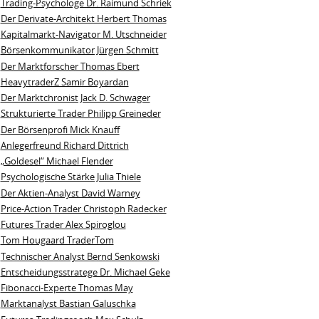
Trading-Psychologe Dr. Raimund Schriek
Der Derivate‑Architekt Herbert Thomas
Kapitalmarkt-Navigator M. Utschneider
Börsenkommunikator Jürgen Schmitt
Der Marktforscher Thomas Ebert
HeavytraderZ Samir Boyardan
Der Marktchronist Jack D. Schwager
Strukturierte Trader Philipp Greineder
Der Börsenprofi Mick Knauff
Anlegerfreund Richard Dittrich
„Goldesel“ Michael Flender
Psychologische Stärke Julia Thiele
Der Aktien-Analyst David Warney
Price-Action Trader Christoph Radecker
Futures Trader Alex Spiroglou
Tom Hougaard TraderTom
Technischer Analyst Bernd Senkowski
Entscheidungsstratege Dr. Michael Geke
Fibonacci-Experte Thomas May
Marktanalyst Bastian Galuschka