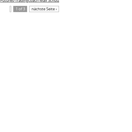
Futures-Tradingcoach Max Schulz
1 of 3
nächste Seite ›