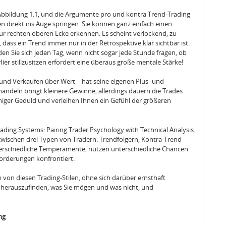
n Abbildung 1.1, und die Argumente pro und kontra Trend-Trading
 direkt ins Auge springen. Sie können ganz einfach einen
ur rechten oberen Ecke erkennen. Es scheint verlockend, zu
, dass ein Trend immer nur in der Retrospektive klar sichtbar ist.
den Sie sich jeden Tag, wenn nicht sogar jede Stunde fragen, ob
Hier stillzusitzen erfordert eine überaus große mentale Stärke!
und Verkaufen über Wert – hat seine eigenen Plus- und
ndeln bringt kleinere Gewinne, allerdings dauern die Trades
niger Geduld und verleihen Ihnen ein Gefühl der größeren
ading Systems: Pairing Trader Psychology with Technical Analysis
wischen drei Typen von Tradern: Trendfolgern, Kontra-Trend-
erschiedliche Temperamente, nutzen unterschiedliche Chancen
orderungen konfrontiert.
 von diesen Trading-Stilen, ohne sich darüber ernsthaft
, herauszufinden, was Sie mögen und was nicht, und
ng