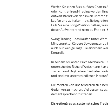
Werfen Sie einen Blick auf den Chart i
oder Kontra-Trend-Trading werden Ihnen
Aufwärtstrend von der linken unteren z
kaufen und zu halten – bis Sie begreifen
Falls Sie eine Long-Position hätten, wür
dieser Aufwärtstrend nicht zu Ende ist. 
Swing-Trading – das Kaufen unter Wert 
Minuspunkte. Kürzere Bewegungen zu ha
auch nur wenige Tage. Sie erfordern we
Kontrolle.
In seinem brillanten Buch Mechanical Tr
unterscheidet Richard Weissmann klar z
Tradern und Daytradern. Sie haben unt
und sind mit unterschiedlichen Herausf
Die meisten von uns tendieren zu einem
Gedanken zu machen. Viel besser ist es
dementsprechend zu traden.
Diskretionäres vs. systematisches Tradi