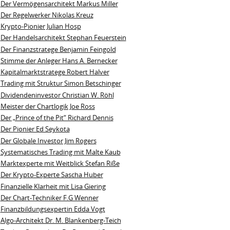
Der Vermögensarchitekt Markus Miller
Der Regelwerker Nikolas Kreuz
Krypto-Pionier Julian Hosp
Der Handelsarchitekt Stephan Feuerstein
Der Finanzstratege Benjamin Feingold
Stimme der Anleger Hans A. Bernecker
Kapitalmarktstratege Robert Halver
Trading mit Struktur Simon Betschinger
Dividendeninvestor Christian W. Röhl
Meister der Chartlogik Joe Ross
Der „Prince of the Pit“ Richard Dennis
Der Pionier Ed Seykota
Der Globale Investor Jim Rogers
Systematisches Trading mit Malte Kaub
Marktexperte mit Weitblick Stefan Riße
Der Krypto-Experte Sascha Huber
Finanzielle Klarheit mit Lisa Giering
Der Chart-Techniker F.G Wenner
Finanzbildungsexpertin Edda Vogt
Algo‑Architekt Dr. M. Blankenberg‑Teich