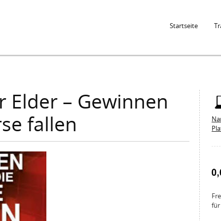
Jump to Navigation
Startseite
Tr
r Elder – Gewinnen
se fallen
Na
Pl
Fre
für