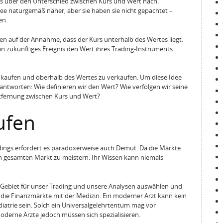
s über den Unterschied zwischen Kurs und Wert nach.
e naturgemäß näher, aber sie haben sie nicht gepachtet –
en.
n auf der Annahme, dass der Kurs unterhalb des Wertes liegt.
in zukünftiges Ereignis den Wert ihres Trading-Instruments
 kaufen und oberhalb des Wertes zu verkaufen. Um diese Idee
ntworten: Wie definieren wir den Wert? Wie verfolgen wir seine
tfernung zwischen Kurs und Wert?
ufen
rdings erfordert es paradoxerweise auch Demut. Da die Märkte
 den gesamten Markt zu meistern. Ihr Wissen kann niemals
Gebiet für unser Trading und unsere Analysen auswählen und
ir die Finanzmärkte mit der Medizin. Ein moderner Arzt kann kein
ädiatrie sein. Solch ein Universalgelehrtentum mag vor
derne Ärzte jedoch müssen sich spezialisieren.