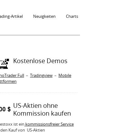
ading-Artikel
Neuigkeiten
Charts
Kostenlose Demos
noTrader Full
–
Tradingview
–
Mobile
attformen
US-Aktien ohne
Kommission kaufen
estoxx ist ein
kommissionsfreier Service
 den Kauf von US-Aktien