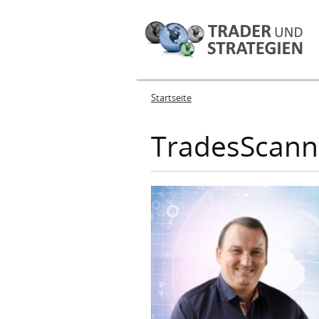
Startseite
Sie sind hier
TradesScann