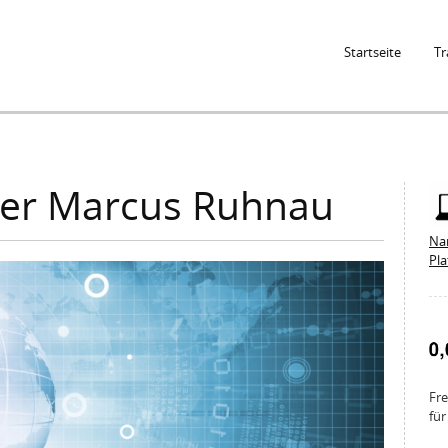
Jump to Navigation
Startseite
Tr
er Marcus Ruhnau
Na
Pl
Fre
für