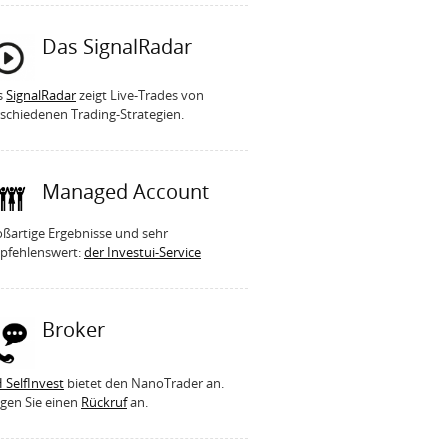
Das SignalRadar
s
SignalRadar
zeigt Live-Trades von
schiedenen Trading-Strategien.
Managed Account
ßartige Ergebnisse und sehr
pfehlenswert:
der Investui-Service
Broker
 SelfInvest
bietet den NanoTrader an.
gen Sie einen
Rückruf
an.