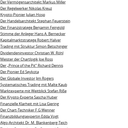
Der Vermögensarchitekt Markus Miller
Der Regelwerker Nikolas Kreuz
Krypto-Pionier Julian Hosp
Der Handelsarchitekt Stephan Feuerstein
Der Finanzstratege Benjamin Feingold
Stimme der Anleger Hans A. Bernecker
Kapitalmarktstratege Robert Halver
Trading mit Struktur Simon Betschinger
Dividendeninvestor Christian W. Röhl
Meister der Chartlogik Joe Ross
Der „Prince of the Pit“ Richard Dennis
Der Pionier Ed Seykota
Der Globale Investor Jim Rogers
Systematisches Trading mit Malte Kaub
Marktexperte mit Weitblick Stefan Riße
Der Krypto-Experte Sascha Huber
Finanzielle Klarheit mit Lisa Giering
Der Chart-Techniker F.G Wenner
Finanzbildungsexpertin Edda Vogt
Algo‑Architekt Dr. M. Blankenberg‑Teich