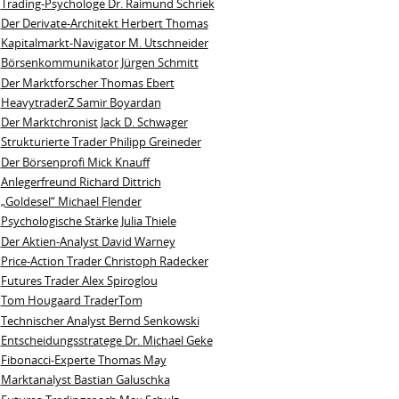
Trading-Psychologe Dr. Raimund Schriek
Der Derivate‑Architekt Herbert Thomas
Kapitalmarkt-Navigator M. Utschneider
Börsenkommunikator Jürgen Schmitt
Der Marktforscher Thomas Ebert
HeavytraderZ Samir Boyardan
Der Marktchronist Jack D. Schwager
Strukturierte Trader Philipp Greineder
Der Börsenprofi Mick Knauff
Anlegerfreund Richard Dittrich
„Goldesel“ Michael Flender
Psychologische Stärke Julia Thiele
Der Aktien-Analyst David Warney
Price-Action Trader Christoph Radecker
Futures Trader Alex Spiroglou
Tom Hougaard TraderTom
Technischer Analyst Bernd Senkowski
Entscheidungsstratege Dr. Michael Geke
Fibonacci-Experte Thomas May
Marktanalyst Bastian Galuschka