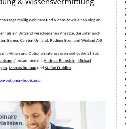
dung & Wissensvermittlung
hnau regelmäßig Webinare und Videos sowie einen Blog an.
mehr als ein Dutzend verschiedenen Ansätze, darunter auch
sten Berger
,
Carsten Umland
,
Rüdiger Born
und
Wieland Arlt
.
ge mit Aktien und Optionen interessieren gibt es die 11 Std.
Bootcamp
“ zusammen mit
Andreas Bernstein
,
Michael
egen
,
Marcus Ruhnau
und
Stefan Fröhlich
ien-optionen-bootcamp