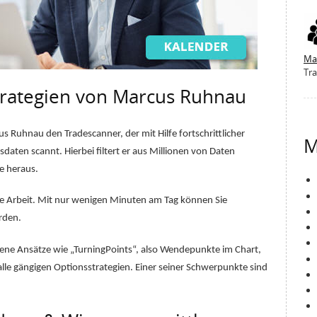
Ma
Tra
trategien von Marcus Ruhnau
 Ruhnau den Tradescanner, der mit Hilfe fortschrittlicher
M
aten scannt. Hierbei filtert er aus Millionen von Daten
e heraus.
 die Arbeit. Mit nur wenigen Minuten am Tag können Sie
rden.
ene Ansätze wie „TurningPoints“, also Wendepunkte im Chart,
le gängigen Optionsstrategien. Einer seiner Schwerpunkte sind