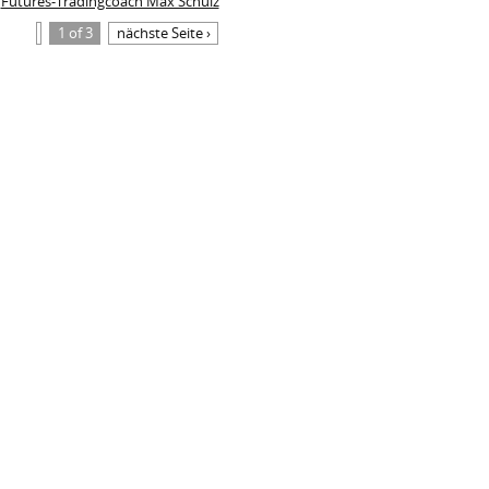
Futures-Tradingcoach Max Schulz
1 of 3
nächste Seite ›