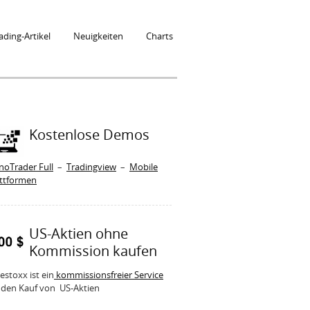
ading-Artikel
Neuigkeiten
Charts
Kostenlose Demos
noTrader Full
–
Tradingview
–
Mobile
attformen
US-Aktien ohne
Kommission kaufen
estoxx ist ein
kommissionsfreier Service
 den Kauf von US-Aktien