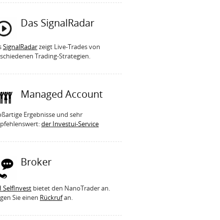
Das SignalRadar
s
SignalRadar
zeigt Live-Trades von
schiedenen Trading-Strategien.
Managed Account
ßartige Ergebnisse und sehr
pfehlenswert:
der Investui-Service
Broker
 SelfInvest
bietet den NanoTrader an.
gen Sie einen
Rückruf
an.