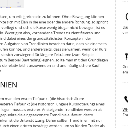
ten, um erfolgreich sein zu können. Ohne Bewegung können
 sich mit Elan in die eine oder die andere Richtung, so spricht
Da
rliegt und sich die Kurse wenig bis gar nicht bewegen, ist es
ver
ln. Wichtig ist also, vorhandene Trends zu identifizieren und
ind dabei eines der grundsätzlichsten Konzepte in der
en Aufgaben von Trendlinien bestehen darin, dass sie einerseits
ufen könnte, und andererseits, dass sie warnen, wenn der Kurs
ie sich vorwiegend für längere Zeiträume (zum Beispiel
(zum Beispiel Daytrading) eignen, sollte man mit den Grundlagen
 sie relativ leicht anzuwenden sind und häufig sichere Kauf-
Gro
n.
em
NIEN
em man den ersten Tiefpunkt (die historisch ältere
iteren Tiefpunkt (die historisch jüngere Kursnotierung) eines
 liegen muss als ersterer. Ansteigende Trendlinien werden als
WH
gepunkte die eingezeichnete Trendlinie aufweist, desto
Fra
rker ist die Unterstützung. Daher sollten Trendlinien mit nur
urch einen dritten bestätigt werden, um so für den Trader als