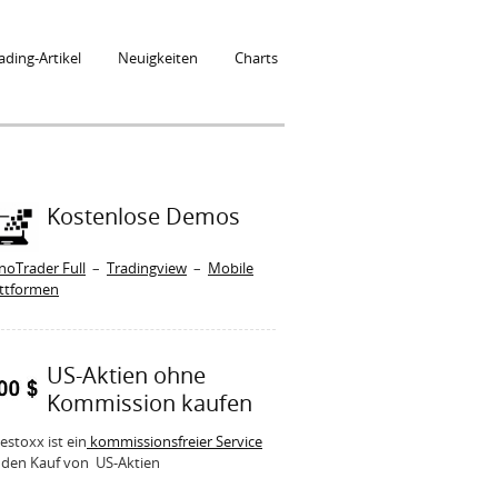
ading-Artikel
Neuigkeiten
Charts
Kostenlose Demos
noTrader Full
–
Tradingview
–
Mobile
attformen
US-Aktien ohne
Kommission kaufen
estoxx ist ein
kommissionsfreier Service
 den Kauf von US-Aktien