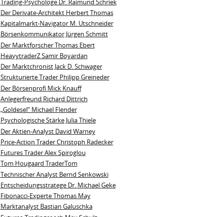
Trading-Psychologe Dr. Raimund Schriek
Der Derivate‑Architekt Herbert Thomas
Kapitalmarkt-Navigator M. Utschneider
Börsenkommunikator Jürgen Schmitt
Der Marktforscher Thomas Ebert
HeavytraderZ Samir Boyardan
Der Marktchronist Jack D. Schwager
Strukturierte Trader Philipp Greineder
Der Börsenprofi Mick Knauff
Anlegerfreund Richard Dittrich
„Goldesel“ Michael Flender
Psychologische Stärke Julia Thiele
Der Aktien-Analyst David Warney
Price-Action Trader Christoph Radecker
Futures Trader Alex Spiroglou
Tom Hougaard TraderTom
Technischer Analyst Bernd Senkowski
Entscheidungsstratege Dr. Michael Geke
Fibonacci-Experte Thomas May
Marktanalyst Bastian Galuschka