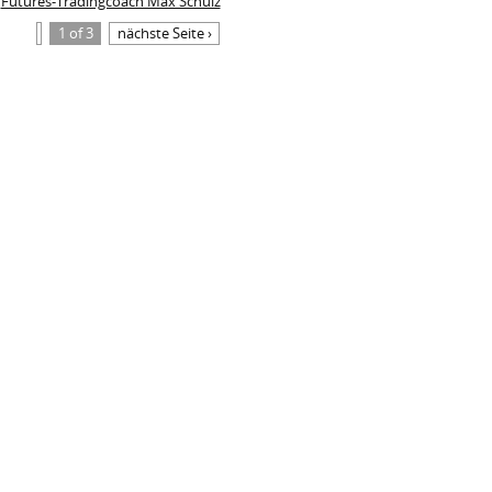
Futures-Tradingcoach Max Schulz
1 of 3
nächste Seite ›