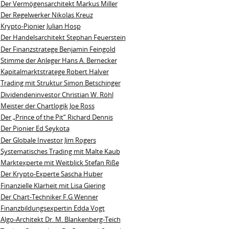
Der Vermögensarchitekt Markus Miller
Der Regelwerker Nikolas Kreuz
Krypto-Pionier Julian Hosp
Der Handelsarchitekt Stephan Feuerstein
Der Finanzstratege Benjamin Feingold
Stimme der Anleger Hans A. Bernecker
Kapitalmarktstratege Robert Halver
Trading mit Struktur Simon Betschinger
Dividendeninvestor Christian W. Röhl
Meister der Chartlogik Joe Ross
Der „Prince of the Pit“ Richard Dennis
Der Pionier Ed Seykota
Der Globale Investor Jim Rogers
Systematisches Trading mit Malte Kaub
Marktexperte mit Weitblick Stefan Riße
Der Krypto-Experte Sascha Huber
Finanzielle Klarheit mit Lisa Giering
Der Chart-Techniker F.G Wenner
Finanzbildungsexpertin Edda Vogt
Algo‑Architekt Dr. M. Blankenberg‑Teich