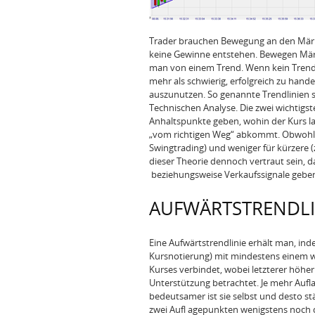
Trader brauchen Bewegung an den Märk
keine Gewinne entstehen. Bewegen Märkte
man von einem Trend. Wenn kein Trend vo
mehr als schwierig, erfolgreich zu hande
auszunutzen. So genannte Trendlinien s
Technischen Analyse. Die zwei wichtigst
Anhaltspunkte geben, wohin der Kurs la
„vom richtigen Weg“ abkommt. Obwohl s
Swingtrading) und weniger für kürzere 
dieser Theorie dennoch vertraut sein, da
beziehungsweise Verkaufssignale gebe
AUFWÄRTSTRENDLI
Eine Aufwärtstrendlinie erhält man, ind
Kursnotierung) mit mindestens einem we
Kurses verbindet, wobei letzterer höher
Unterstützung betrachtet. Je mehr Aufla
bedeutsamer ist sie selbst und desto stä
zwei Aufl agepunkten wenigstens noch d