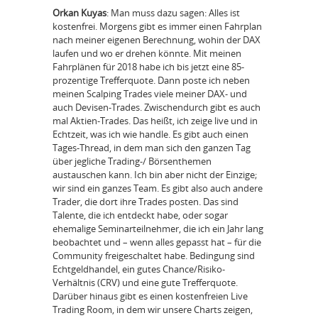
Orkan Kuyas
: Man muss dazu sagen: Alles ist
kostenfrei. Morgens gibt es immer einen Fahrplan
nach meiner eigenen Berechnung, wohin der DAX
laufen und wo er drehen könnte. Mit meinen
Fahrplänen für 2018 habe ich bis jetzt eine 85-
prozentige Trefferquote. Dann poste ich neben
meinen Scalping Trades viele meiner DAX- und
auch Devisen-Trades. Zwischendurch gibt es auch
mal Aktien-Trades. Das heißt, ich zeige live und in
Echtzeit, was ich wie handle. Es gibt auch einen
Tages-Thread, in dem man sich den ganzen Tag
über jegliche Trading-/ Börsenthemen
austauschen kann. Ich bin aber nicht der Einzige;
wir sind ein ganzes Team. Es gibt also auch andere
Trader, die dort ihre Trades posten. Das sind
Talente, die ich entdeckt habe, oder sogar
ehemalige Seminarteilnehmer, die ich ein Jahr lang
beobachtet und – wenn alles gepasst hat – für die
Community freigeschaltet habe. Bedingung sind
Echtgeldhandel, ein gutes Chance/Risiko-
Verhältnis (CRV) und eine gute Trefferquote.
Darüber hinaus gibt es einen kostenfreien Live
Trading Room, in dem wir unsere Charts zeigen,