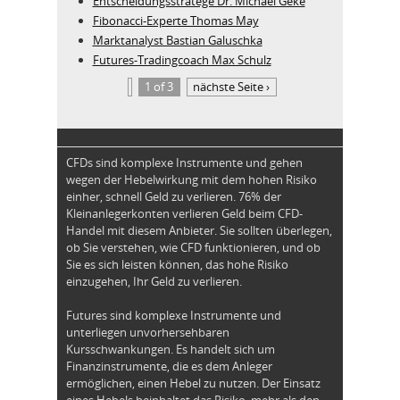
Entscheidungsstratege Dr. Michael Geke
Fibonacci-Experte Thomas May
Marktanalyst Bastian Galuschka
Futures-Tradingcoach Max Schulz
1 of 3
nächste Seite ›
CFDs sind komplexe Instrumente und gehen
wegen der Hebelwirkung mit dem hohen Risiko
einher, schnell Geld zu verlieren. 76% der
Kleinanlegerkonten verlieren Geld beim CFD-
Handel mit diesem Anbieter. Sie sollten überlegen,
ob Sie verstehen, wie CFD funktionieren, und ob
Sie es sich leisten können, das hohe Risiko
einzugehen, Ihr Geld zu verlieren.
Futures sind komplexe Instrumente und
unterliegen unvorhersehbaren
Kursschwankungen. Es handelt sich um
Finanzinstrumente, die es dem Anleger
ermöglichen, einen Hebel zu nutzen. Der Einsatz