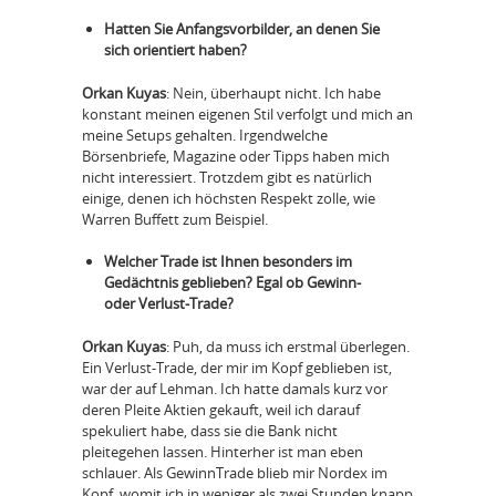
Hatten Sie Anfangsvorbilder, an denen Sie
sich orientiert haben?
Orkan Kuyas
: Nein, überhaupt nicht. Ich habe
konstant meinen eigenen Stil verfolgt und mich an
meine Setups gehalten. Irgendwelche
Börsenbriefe, Magazine oder Tipps haben mich
nicht interessiert. Trotzdem gibt es natürlich
einige, denen ich höchsten Respekt zolle, wie
Warren Buffett zum Beispiel.
Welcher Trade ist Ihnen besonders im
Gedächtnis geblieben? Egal ob Gewinn-
oder Verlust-Trade?
Orkan Kuyas
: Puh, da muss ich erstmal überlegen.
Ein Verlust-Trade, der mir im Kopf geblieben ist,
war der auf Lehman. Ich hatte damals kurz vor
deren Pleite Aktien gekauft, weil ich darauf
spekuliert habe, dass sie die Bank nicht
pleitegehen lassen. Hinterher ist man eben
schlauer. Als GewinnTrade blieb mir Nordex im
Kopf, womit ich in weniger als zwei Stunden knapp