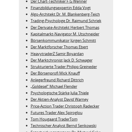
Der Chart-Techniker F.G Wenner
Finanzbildungsexpertin Edda Vogt
Algo‑Architekt Dr. M. Blankenberg‑Teich
Trading-Psychologe Dr. Raimund Schriek
Der Derivate‑Architekt Herbert Thomas
Kapitalmarkt-Navigator M. Utschneider
Börsenkommunikator Jürgen Schmitt
Der Marktforscher Thomas Ebert
HeavytraderZ Samir Boyardan
Der Marktchronist Jack D. Schwager
Strukturierte Trader Philipp Greineder
Der Börsenprofi Mick Knauff
Anlegerfreund Richard Dittrich
„Goldesel“ Michael Flender
Psychologische Stärke Julia Thiele
Der Aktien-Analyst David Warney
Price-Action Trader Christoph Radecker
Futures Trader Alex Spiroglou
Tom Hougaard TraderTom
Technischer Analyst Bernd Senkowski