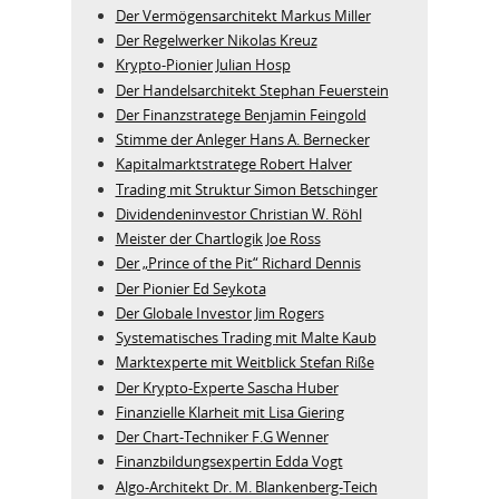
Der Vermögensarchitekt Markus Miller
Der Regelwerker Nikolas Kreuz
Krypto-Pionier Julian Hosp
Der Handelsarchitekt Stephan Feuerstein
Der Finanzstratege Benjamin Feingold
Stimme der Anleger Hans A. Bernecker
Kapitalmarktstratege Robert Halver
Trading mit Struktur Simon Betschinger
Dividendeninvestor Christian W. Röhl
Meister der Chartlogik Joe Ross
Der „Prince of the Pit“ Richard Dennis
Der Pionier Ed Seykota
Der Globale Investor Jim Rogers
Systematisches Trading mit Malte Kaub
Marktexperte mit Weitblick Stefan Riße
Der Krypto-Experte Sascha Huber
Finanzielle Klarheit mit Lisa Giering
Der Chart-Techniker F.G Wenner
Finanzbildungsexpertin Edda Vogt
Algo‑Architekt Dr. M. Blankenberg‑Teich