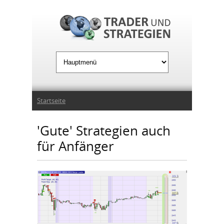
Jump to Navigation
Sie sind hier
Startseite
'Gute' Strategien auch
für Anfänger