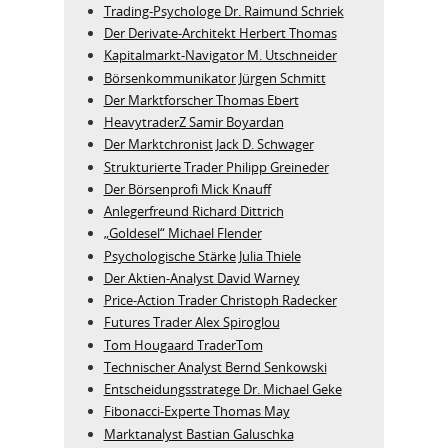
Trading-Psychologe Dr. Raimund Schriek
Der Derivate‑Architekt Herbert Thomas
Kapitalmarkt-Navigator M. Utschneider
Börsenkommunikator Jürgen Schmitt
Der Marktforscher Thomas Ebert
HeavytraderZ Samir Boyardan
Der Marktchronist Jack D. Schwager
Strukturierte Trader Philipp Greineder
Der Börsenprofi Mick Knauff
Anlegerfreund Richard Dittrich
„Goldesel“ Michael Flender
Psychologische Stärke Julia Thiele
Der Aktien-Analyst David Warney
Price-Action Trader Christoph Radecker
Futures Trader Alex Spiroglou
Tom Hougaard TraderTom
Technischer Analyst Bernd Senkowski
Entscheidungsstratege Dr. Michael Geke
Fibonacci-Experte Thomas May
Marktanalyst Bastian Galuschka