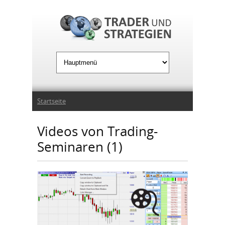
Jump to Navigation
Sie sind hier
Startseite
Videos von Trading-
Seminaren (1)