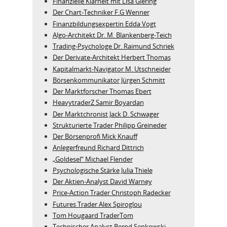
Finanzielle Klarheit mit Lisa Giering
Der Chart-Techniker F.G Wenner
Finanzbildungsexpertin Edda Vogt
Algo‑Architekt Dr. M. Blankenberg‑Teich
Trading-Psychologe Dr. Raimund Schriek
Der Derivate‑Architekt Herbert Thomas
Kapitalmarkt-Navigator M. Utschneider
Börsenkommunikator Jürgen Schmitt
Der Marktforscher Thomas Ebert
HeavytraderZ Samir Boyardan
Der Marktchronist Jack D. Schwager
Strukturierte Trader Philipp Greineder
Der Börsenprofi Mick Knauff
Anlegerfreund Richard Dittrich
„Goldesel“ Michael Flender
Psychologische Stärke Julia Thiele
Der Aktien-Analyst David Warney
Price-Action Trader Christoph Radecker
Futures Trader Alex Spiroglou
Tom Hougaard TraderTom
Technischer Analyst Bernd Senkowski