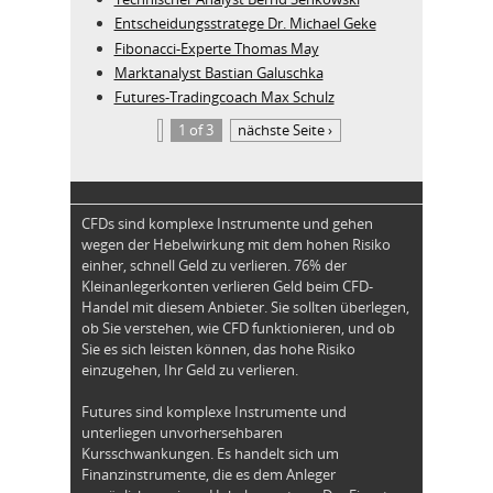
Entscheidungsstratege Dr. Michael Geke
Fibonacci-Experte Thomas May
Marktanalyst Bastian Galuschka
Futures-Tradingcoach Max Schulz
1 of 3
nächste Seite ›
CFDs sind komplexe Instrumente und gehen
wegen der Hebelwirkung mit dem hohen Risiko
einher, schnell Geld zu verlieren. 76% der
Kleinanlegerkonten verlieren Geld beim CFD-
Handel mit diesem Anbieter. Sie sollten überlegen,
ob Sie verstehen, wie CFD funktionieren, und ob
Sie es sich leisten können, das hohe Risiko
einzugehen, Ihr Geld zu verlieren.
Futures sind komplexe Instrumente und
unterliegen unvorhersehbaren
Kursschwankungen. Es handelt sich um
Finanzinstrumente, die es dem Anleger