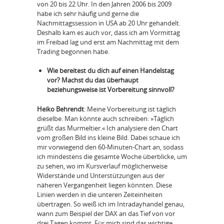
von 20 bis 22 Uhr. In den Jahren 2006 bis 2009
habe ich sehr häufig und gerne die
Nachmittagssession in USA ab 20 Uhr gehandelt.
Deshalb kam es auch vor, dass ich am Vormittag
im Freibad lag und erst am Nachmittag mit dem
Trading begonnen habe.
Wie bereitest du dich auf einen Handelstag
vor? Machst du das überhaupt
beziehungsweise ist Vorbereitung sinnvoll?
Heiko Behrendt
: Meine Vorbereitung ist täglich
dieselbe. Man könnte auch schreiben: »Täglich
grüßt das Murmeltier.« Ich analysiere den Chart
vom großen Bild ins kleine Bild. Dabei schaue ich
mir vorwiegend den 60-Minuten-Chart an, sodass
ich mindestens die gesamte Woche überblicke, um
zu sehen, wo im Kursverlauf möglicherweise
Widerstände und Unterstützungen aus der
näheren Vergangenheit liegen könnten. Diese
Linien werden in die unteren Zeiteinheiten
übertragen. So weiß ich im Intradayhandel genau,
wann zum Beispiel der DAX an das Tief von vor
drei Tagen kommt. Für mich sind das wichtige