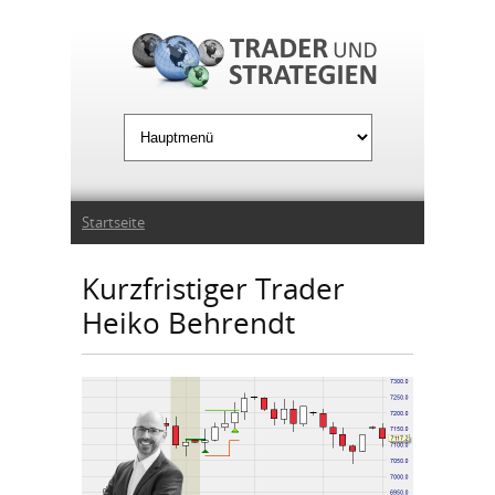
Jump to Navigation
Sie sind hier
Startseite
Kurzfristiger Trader
Heiko Behrendt