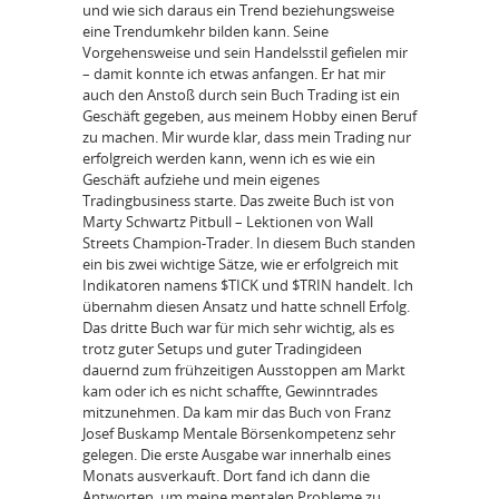
und wie sich daraus ein Trend beziehungsweise
eine Trendumkehr bilden kann. Seine
Vorgehensweise und sein Handelsstil gefielen mir
– damit konnte ich etwas anfangen. Er hat mir
auch den Anstoß durch sein Buch Trading ist ein
Geschäft gegeben, aus meinem Hobby einen Beruf
zu machen. Mir wurde klar, dass mein Trading nur
erfolgreich werden kann, wenn ich es wie ein
Geschäft aufziehe und mein eigenes
Tradingbusiness starte. Das zweite Buch ist von
Marty Schwartz Pitbull – Lektionen von Wall
Streets Champion-Trader. In diesem Buch standen
ein bis zwei wichtige Sätze, wie er erfolgreich mit
Indikatoren namens $TICK und $TRIN handelt. Ich
übernahm diesen Ansatz und hatte schnell Erfolg.
Das dritte Buch war für mich sehr wichtig, als es
trotz guter Setups und guter Tradingideen
dauernd zum frühzeitigen Ausstoppen am Markt
kam oder ich es nicht schaffte, Gewinntrades
mitzunehmen. Da kam mir das Buch von Franz
Josef Buskamp Mentale Börsenkompetenz sehr
gelegen. Die erste Ausgabe war innerhalb eines
Monats ausverkauft. Dort fand ich dann die
Antworten, um meine mentalen Probleme zu