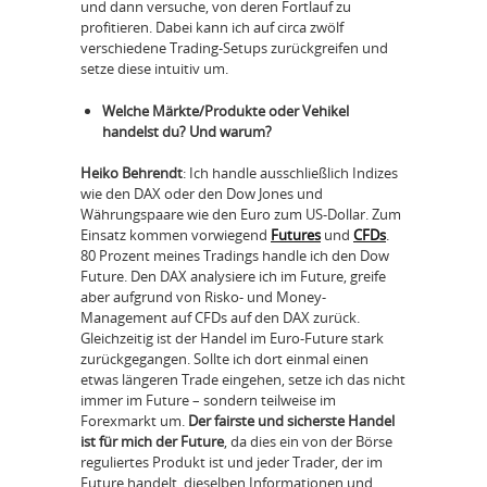
und dann versuche, von deren Fortlauf zu
profitieren. Dabei kann ich auf circa zwölf
verschiedene Trading-Setups zurückgreifen und
setze diese intuitiv um.
Welche Märkte/Produkte oder Vehikel
handelst du? Und warum?
Heiko Behrendt
: Ich handle ausschließlich Indizes
wie den DAX oder den Dow Jones und
Währungspaare wie den Euro zum US-Dollar. Zum
Einsatz kommen vorwiegend
Futures
und
CFDs
.
80 Prozent meines Tradings handle ich den Dow
Future. Den DAX analysiere ich im Future, greife
aber aufgrund von Risko- und Money-
Management auf CFDs auf den DAX zurück.
Gleichzeitig ist der Handel im Euro-Future stark
zurückgegangen. Sollte ich dort einmal einen
etwas längeren Trade eingehen, setze ich das nicht
immer im Future – sondern teilweise im
Forexmarkt um.
Der fairste und sicherste Handel
ist für mich der Future
, da dies ein von der Börse
reguliertes Produkt ist und jeder Trader, der im
Future handelt, dieselben Informationen und