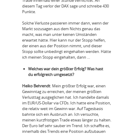
Trade innerhalb einer Stunde vernichtet. An
diesem Tag verlor der DAX sage und schreibe 430
Punkte.
Solche Verluste passieren immer dann, wenn der
Markt sozusagen aus dem Nichts genau das
macht, was man unter keinen Umständen
erwartet hätte. Hier kann nur der Stopp helfen,
der einen aus der Position nimmt, und dieser
Stopp sollte unbedingt eingehalten werden. Hätte
ich meinen Stopp eingehalten, dann …
Welches war dein größter Erfolg? Was hast
du erfolgreich umgesetzt?
Heiko Behrendt
: Mein größter Erfolg war, einen
Gewinntag zu erreichen, der meinen größten
Verlusttag ausgeglichen hat. Ich handelte damals
im EUR/US-Dollar via CFDs. Ich hatte eine Position,
die relativ weit im Gewinn war. Auf Tagesbasis
bahnte sich ein Ausbruch an. Ich versuchte,
meinen kurzfristigen Trade etwas länger zu halten.
Der Euro lief sehr sauber im Trend. Ich schaffte es,
innerhalb des Trends eine Position aufzubauen