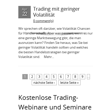
Trading mit geringer
Apr
22
Volatilität
0 comment(s)
Wir sprechen oft darüber, wie Volatilität Chancen
für Händler schafft. Aber was passiert, wenn es nur
eine geringe Marktbewegung gibt, die man
ausnutzen kann? Finden Sie heraus, was Sie bei
geringer Volatilität handeln sollten und welches
die besten Handelsstrategien bei geringer
Volatilität sind. Mehr...
Seiten
1
2
3
4
5
6
7
8
9
…
nächste Seite ›
letzte Seite »
Kostenlose Trading-
Webinare und Seminare