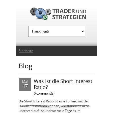
Jump to Navigation
Sie sind hier
Startseite
Blog
Was ist die Short Interest
Mai
17
Ratio?
0 comment(s)
Die Short Interest Ratio ist eine Formel, mit der
Händler feststellen können, wie stark eine Aktie
unterverkauft ist und wie viele Tage es im