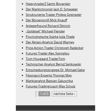
HeavytraderZ Samir Boyardan
Der Marktchronist Jack D. Schwager
Strukturierte Trader Philipp Greineder
Der Börsenprofi Mick Knauff
Anlegerfreund Richard Dittrich
„Goldesel“ Michael Flender
Psychologische Stärke Julia Thiele
Der Aktien-Analyst David Warney
Price-Action Trader Christoph Radecker
Futures Trader Alex Spiroglou
Tom Hougaard TraderTom
Technischer Analyst Bernd Senkowski
Entscheidungsstratege Dr. Michael Geke
Fibonacci-Experte Thomas May
Marktanalyst Bastian Galuschka
Futures-Tradingcoach Max Schulz
1 of 3
nächste Seite ›