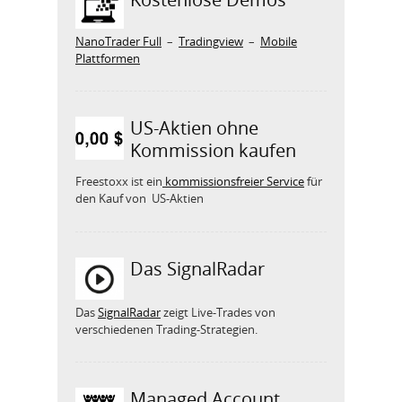
NanoTrader Full
–
Tradingview
–
Mobile
Plattformen
US-Aktien ohne
Kommission kaufen
Freestoxx ist ein
kommissionsfreier Service
für
den Kauf von US-Aktien
Das SignalRadar
Das
SignalRadar
zeigt Live-Trades von
verschiedenen Trading-Strategien.
Managed Account