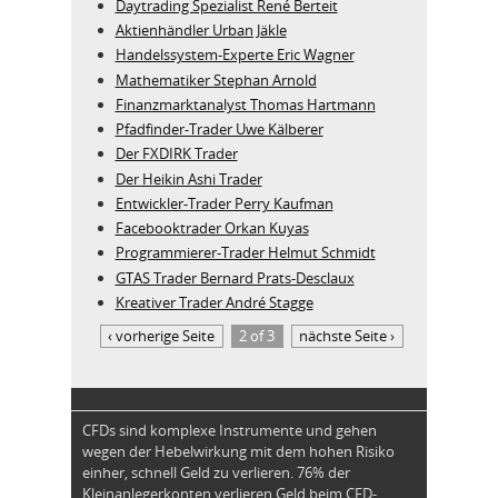
Daytrading Spezialist René Berteit
Aktienhändler Urban Jäkle
Handelssystem-Experte Eric Wagner
Mathematiker Stephan Arnold
Finanzmarktanalyst Thomas Hartmann
Pfadfinder-Trader Uwe Kälberer
Der FXDIRK Trader
Der Heikin Ashi Trader
Entwickler-Trader Perry Kaufman
Facebooktrader Orkan Kuyas
Programmierer-Trader Helmut Schmidt
GTAS Trader Bernard Prats-Desclaux
Kreativer Trader André Stagge
‹ vorherige Seite
2 of 3
nächste Seite ›
CFDs sind komplexe Instrumente und gehen
wegen der Hebelwirkung mit dem hohen Risiko
einher, schnell Geld zu verlieren. 76% der
Kleinanlegerkonten verlieren Geld beim CFD-