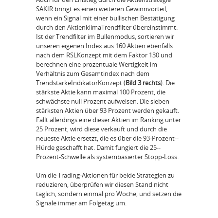
SAKIR bringt es einen weiteren Gewinnvorteil,
wenn ein Signal mit einer bullischen Bestätigung
durch den Aktienklima­Trendfilter übereinstimmt.
Ist der Trendfilter im Bullenmodus, sortieren wir
unseren eigenen Index aus 160 Aktien ebenfalls
nach dem RSL­Konzept mit dem Faktor 130 und
berechnen eine prozentuale Wertigkeit im
Verhältnis zum Gesamtindex nach dem
Trendstärke­Indikator­Konzept (
Bild 3
rechts
). Die
stärkste Aktie kann maximal 100 Prozent, die
schwächste null Prozent aufweisen. Die sieben
stärksten Aktien über 93 Prozent werden gekauft.
Fällt allerdings eine dieser Aktien im Ranking unter
25 Prozent, wird diese verkauft und durch die
neueste Aktie ersetzt, die es über die 93­-Prozent-­
Hürde geschafft hat. Damit fungiert die 25-­
Prozent-­Schwelle als systembasierter Stopp­-Loss.
Um die Trading-­Aktionen für beide Strategien zu
reduzieren, überprüfen wir diesen Stand nicht
täglich, sondern einmal pro Woche, und setzen die
Signale immer am Folgetag um.