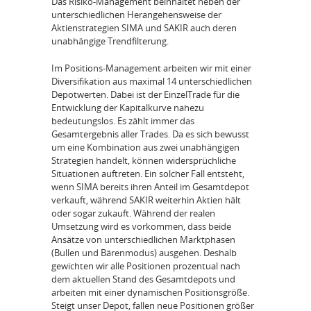
Das Risiko­-Management beinhaltet neben der
unterschiedlichen Herangehensweise der
Aktienstrategien SIMA und SAKIR auch deren
unabhängige Trendfilterung.
Im Positions­-Management arbeiten wir mit einer
Diversifikation aus maximal 14 unterschiedlichen
Depotwerten. Dabei ist der Einzel­Trade für die
Entwicklung der Kapitalkurve nahezu
bedeutungslos. Es zählt immer das
Gesamtergebnis aller Trades. Da es sich bewusst
um eine Kombination aus zwei unabhängigen
Strategien handelt, können widersprüchliche
Situationen auftreten. Ein solcher Fall entsteht,
wenn SIMA bereits ihren Anteil im Gesamtdepot
verkauft, während SAKIR weiterhin Aktien hält
oder sogar zukauft. Während der realen
Umsetzung wird es vorkommen, dass beide
Ansätze von unterschiedlichen Marktphasen
(Bullen­ und Bärenmodus) ausgehen. Deshalb
gewichten wir alle Positionen prozentual nach
dem aktuellen Stand des Gesamtdepots und
arbeiten mit einer dynamischen Positionsgröße.
Steigt unser Depot, fallen neue Positionen größer