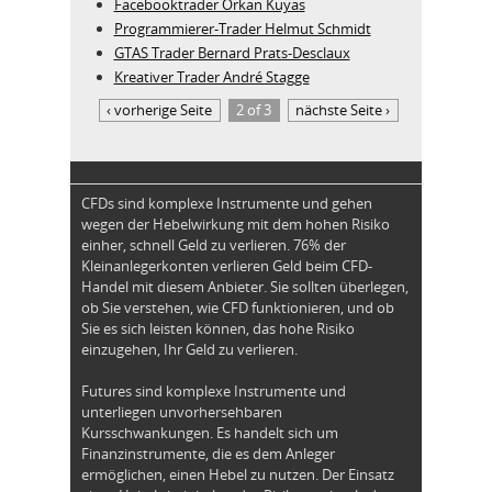
Facebooktrader Orkan Kuyas
Programmierer-Trader Helmut Schmidt
GTAS Trader Bernard Prats-Desclaux
Kreativer Trader André Stagge
‹ vorherige Seite
2 of 3
nächste Seite ›
CFDs sind komplexe Instrumente und gehen
wegen der Hebelwirkung mit dem hohen Risiko
einher, schnell Geld zu verlieren. 76% der
Kleinanlegerkonten verlieren Geld beim CFD-
Handel mit diesem Anbieter. Sie sollten überlegen,
ob Sie verstehen, wie CFD funktionieren, und ob
Sie es sich leisten können, das hohe Risiko
einzugehen, Ihr Geld zu verlieren.
Futures sind komplexe Instrumente und
unterliegen unvorhersehbaren
Kursschwankungen. Es handelt sich um
Finanzinstrumente, die es dem Anleger
ermöglichen, einen Hebel zu nutzen. Der Einsatz