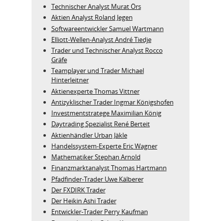
Technischer Analyst Murat Örs
Aktien Analyst Roland Jegen
Softwareentwickler Samuel Wartmann
Elliott-Wellen-Analyst André Tiedje
Trader und Technischer Analyst Rocco
Gräfe
Teamplayer und Trader Michael
Hinterleitner
Aktienexperte Thomas Vittner
Antizyklischer Trader Ingmar Königshofen
Investmentstratege Maximilian König
Daytrading Spezialist René Berteit
Aktienhändler Urban Jäkle
Handelssystem-Experte Eric Wagner
Mathematiker Stephan Arnold
Finanzmarktanalyst Thomas Hartmann
Pfadfinder-Trader Uwe Kälberer
Der FXDIRK Trader
Der Heikin Ashi Trader
Entwickler-Trader Perry Kaufman