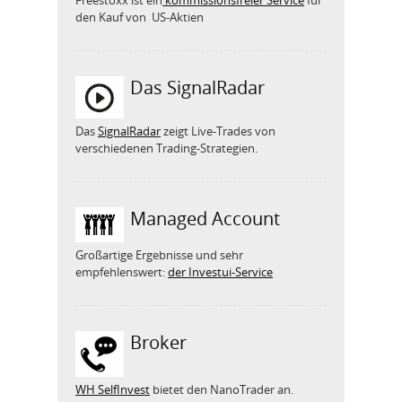
Freestoxx ist ein
kommissionsfreier Service
für
den Kauf von US-Aktien
Das SignalRadar
Das
SignalRadar
zeigt Live-Trades von
verschiedenen Trading-Strategien.
Managed Account
Großartige Ergebnisse und sehr
empfehlenswert:
der Investui-Service
Broker
WH SelfInvest
bietet den NanoTrader an.