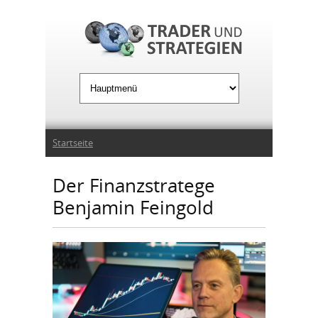
Jump to Navigation
Sie sind hier
Startseite
Der Finanzstratege
Benjamin Feingold