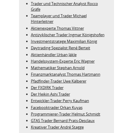
Trader und Technischer Analyst Rocco
Gräfe
Teamplayer und Trader Michael
Hinterleitner
Aktienexperte Thomas Vittner
Antizyklischer Trader Ingmar Königshofen
Investmentstratege Maximilian König
Daytrading Spezialist René Berteit
Aktienhändler Urban Jäkle
Handelssystem-Experte Eric Wagner
Mathematiker Stephan Arnold
Finanzmarktanalyst Thomas Hartmann
Pfadfinder-Trader Uwe Kälberer
Der FXDIRK Trader
Der Heikin Ashi Trader
Entwickler-Trader Perry Kaufman
Facebooktrader Orkan Kuyas
Programmierer-Trader Helmut Schmidt
GTAS Trader Bernard Prats-Desclaux
Kreativer Trader André Stagge