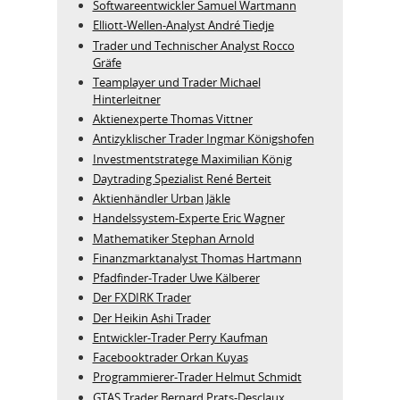
Softwareentwickler Samuel Wartmann
Elliott-Wellen-Analyst André Tiedje
Trader und Technischer Analyst Rocco
Gräfe
Teamplayer und Trader Michael
Hinterleitner
Aktienexperte Thomas Vittner
Antizyklischer Trader Ingmar Königshofen
Investmentstratege Maximilian König
Daytrading Spezialist René Berteit
Aktienhändler Urban Jäkle
Handelssystem-Experte Eric Wagner
Mathematiker Stephan Arnold
Finanzmarktanalyst Thomas Hartmann
Pfadfinder-Trader Uwe Kälberer
Der FXDIRK Trader
Der Heikin Ashi Trader
Entwickler-Trader Perry Kaufman
Facebooktrader Orkan Kuyas
Programmierer-Trader Helmut Schmidt
GTAS Trader Bernard Prats-Desclaux