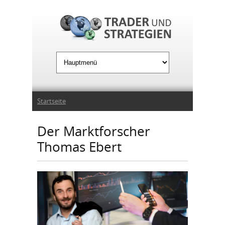
Jump to Navigation
Sie sind hier
Startseite
Der Marktforscher
Thomas Ebert