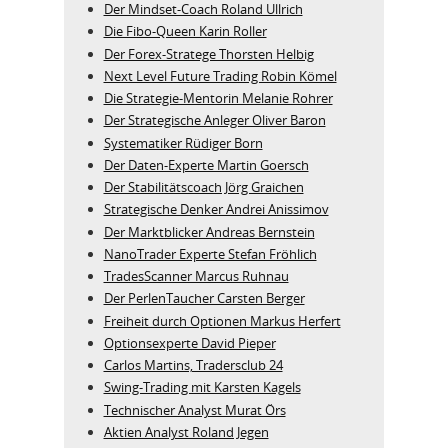
Der Mindset-Coach Roland Ullrich
Die Fibo-Queen Karin Roller
Der Forex-Stratege Thorsten Helbig
Next Level Future Trading Robin Kömel
Die Strategie-Mentorin Melanie Rohrer
Der Strategische Anleger Oliver Baron
Systematiker Rüdiger Born
Der Daten-Experte Martin Goersch
Der Stabilitätscoach Jörg Graichen
Strategische Denker Andrei Anissimov
Der Marktblicker Andreas Bernstein
NanoTrader Experte Stefan Fröhlich
TradesScanner Marcus Ruhnau
Der PerlenTaucher Carsten Berger
Freiheit durch Optionen Markus Herfert
Optionsexperte David Pieper
Carlos Martins, Tradersclub 24
Swing-Trading mit Karsten Kagels
Technischer Analyst Murat Örs
Aktien Analyst Roland Jegen