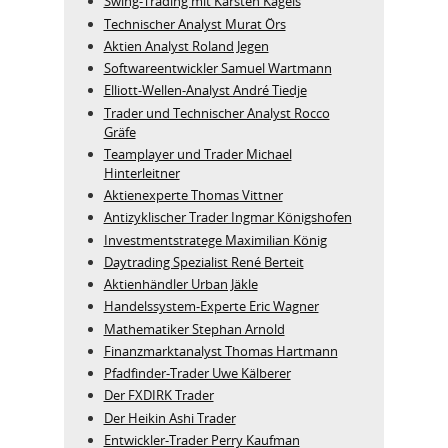
Swing-Trading mit Karsten Kagels
Technischer Analyst Murat Örs
Aktien Analyst Roland Jegen
Softwareentwickler Samuel Wartmann
Elliott-Wellen-Analyst André Tiedje
Trader und Technischer Analyst Rocco
Gräfe
Teamplayer und Trader Michael
Hinterleitner
Aktienexperte Thomas Vittner
Antizyklischer Trader Ingmar Königshofen
Investmentstratege Maximilian König
Daytrading Spezialist René Berteit
Aktienhändler Urban Jäkle
Handelssystem-Experte Eric Wagner
Mathematiker Stephan Arnold
Finanzmarktanalyst Thomas Hartmann
Pfadfinder-Trader Uwe Kälberer
Der FXDIRK Trader
Der Heikin Ashi Trader
Entwickler-Trader Perry Kaufman