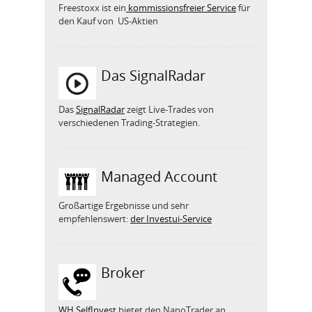
Freestoxx ist ein
kommissionsfreier Service
für
den Kauf von US-Aktien
Das SignalRadar
Das
SignalRadar
zeigt Live-Trades von
verschiedenen Trading-Strategien.
Managed Account
Großartige Ergebnisse und sehr
empfehlenswert:
der Investui-Service
Broker
WH SelfInvest
bietet den NanoTrader an.