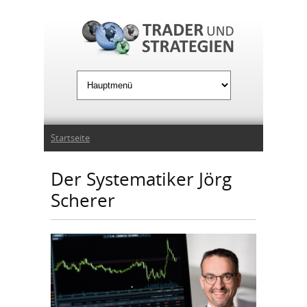
Jump to Navigation
Sie sind hier
Startseite
Der Systematiker Jörg
Scherer