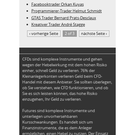
Facebooktrader Orkan Kuyas
Programmierer-Trader Helmut Schmidt
GTAS Trader Bernard Prats-Desclaux
Kreativer Trader André Stagge
‹ vorherige Seite
2 of 3
nächste Seite ›
CFDs sind komplexe Instrumente und gehen
wegen der Hebelwirkung mit dem hohen Risiko
einher, schnell Geld zu verlieren. 76% der
Kleinanlegerkonten verlieren Geld beim CFD-
Handel mit diesem Anbieter. Sie sollten überlegen,
ob Sie verstehen, wie CFD funktionieren, und ob
Sie es sich leisten können, das hohe Risiko
einzugehen, Ihr Geld zu verlieren.
Futures sind komplexe Instrumente und
unterliegen unvorhersehbaren
Kursschwankungen. Es handelt sich um
Finanzinstrumente, die es dem Anleger
ermöglichen, einen Hebel zu nutzen. Der Einsatz