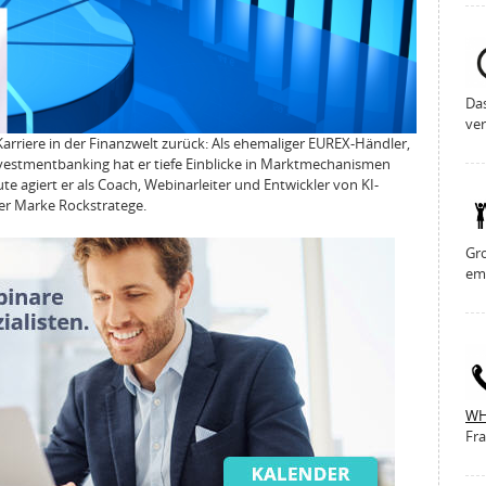
Da
ver
 Karriere in der Finanzwelt zurück: Als ehemaliger EUREX-Händler,
estmentbanking hat er tiefe Einblicke in Marktmechanismen
 agiert er als Coach, Webinarleiter und Entwickler von KI-
er Marke Rockstratege.
Gro
em
WH
Fra