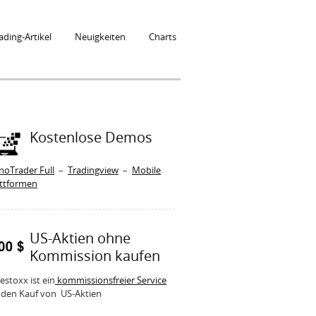
ading-Artikel
Neuigkeiten
Charts
Kostenlose Demos
noTrader Full
–
Tradingview
–
Mobile
attformen
US-Aktien ohne
Kommission kaufen
estoxx ist ein
kommissionsfreier Service
 den Kauf von US-Aktien