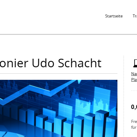
Jump to Navigation
Startseite
Tr
ionier Udo Schacht
Na
Pl
Fre
für