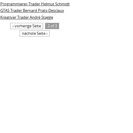
Programmierer-Trader Helmut Schmidt
GTAS Trader Bernard Prats-Desclaux
Kreativer Trader André Stagge
‹ vorherige Seite
2 of 3
nächste Seite ›