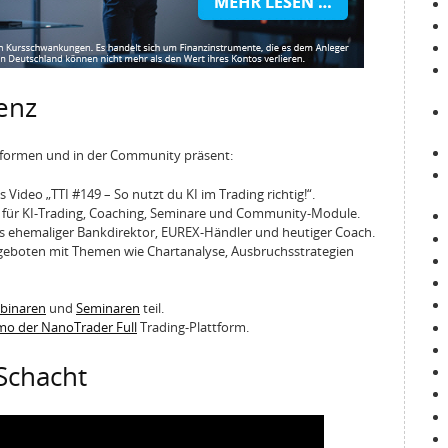
enz
ttformen und in der Community präsent:
 Video „TTI #149 – So nutzt du KI im Trading richtig!“.
m für KI-Trading, Coaching, Seminare und Community-Module.
 als ehemaliger Bankdirektor, EUREX-Händler und heutiger Coach.
ngeboten mit Themen wie Chartanalyse, Ausbruchsstrategien
ebinaren
und
Seminaren
teil.
emo der NanoTrader Full
Trading-Plattform.
Schacht