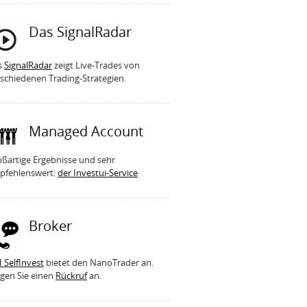
Das SignalRadar
s
SignalRadar
zeigt Live-Trades von
schiedenen Trading-Strategien.
Managed Account
ßartige Ergebnisse und sehr
pfehlenswert:
der Investui-Service
Broker
 SelfInvest
bietet den NanoTrader an.
gen Sie einen
Rückruf
an.