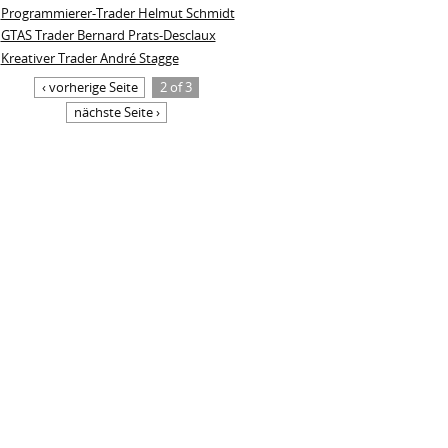
Programmierer-Trader Helmut Schmidt
GTAS Trader Bernard Prats-Desclaux
Kreativer Trader André Stagge
‹ vorherige Seite
2 of 3
nächste Seite ›