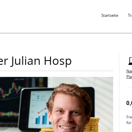
Jump to Navigation
Startseite
Tr
er Julian Hosp
Na
Pl
Fre
für