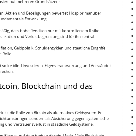
siert auf mehreren Grundsätzen:
, Aktien und Beteiligungen bewertet Hosp primär über
 fundamentale Entwicklung.
äßig, dass hohe Renditen nur mit kontrolliertem Risiko
sifikation und Verlustbegrenzung sind für ihn zentral.
flation, Geldpolitik, Schuldenzyklen und staatliche Eingriffe
 Rolle.
 sollte blind investieren. Eigenverantwortung und Verständnis
prechen.
tcoin, Blockchain und das
t ist die Rolle von Bitcoin als alternatives Geldsystem. Er
 Reichtumsbringer, sondern als Absicherung gegen systemische
ng und Vertrauensverlust in staatliche Geldsysteme.
chen Bitcoin und dem breiten Altcoin-Markt. Viele Blockchain-