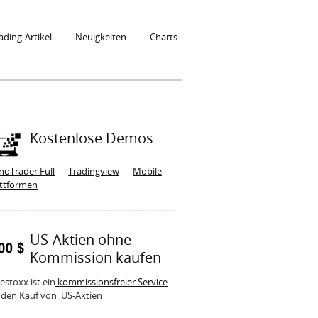
ading-Artikel
Neuigkeiten
Charts
Kostenlose Demos
noTrader Full
–
Tradingview
–
Mobile
attformen
US-Aktien ohne
Kommission kaufen
estoxx ist ein
kommissionsfreier Service
 den Kauf von US-Aktien