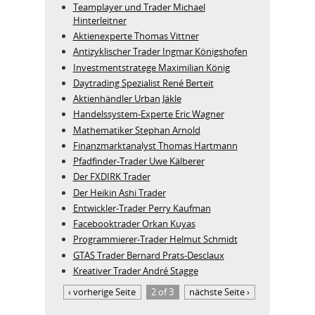
Teamplayer und Trader Michael
Hinterleitner
Aktienexperte Thomas Vittner
Antizyklischer Trader Ingmar Königshofen
Investmentstratege Maximilian König
Daytrading Spezialist René Berteit
Aktienhändler Urban Jäkle
Handelssystem-Experte Eric Wagner
Mathematiker Stephan Arnold
Finanzmarktanalyst Thomas Hartmann
Pfadfinder-Trader Uwe Kälberer
Der FXDIRK Trader
Der Heikin Ashi Trader
Entwickler-Trader Perry Kaufman
Facebooktrader Orkan Kuyas
Programmierer-Trader Helmut Schmidt
GTAS Trader Bernard Prats-Desclaux
Kreativer Trader André Stagge
‹ vorherige Seite
2 of 3
nächste Seite ›