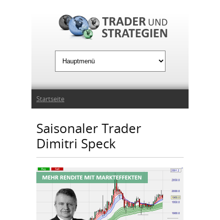
Jump to Navigation
Sie sind hier
Startseite
Saisonaler Trader
Dimitri Speck