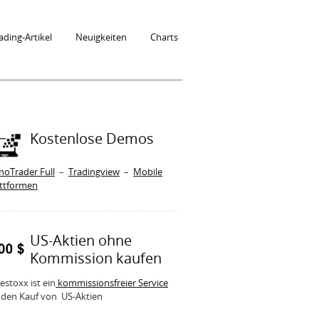
ading-Artikel
Neuigkeiten
Charts
Kostenlose Demos
noTrader Full
–
Tradingview
–
Mobile
attformen
US-Aktien ohne
Kommission kaufen
estoxx ist ein
kommissionsfreier Service
 den Kauf von US-Aktien