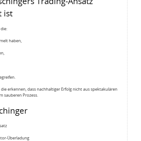
chingers Trading-Ansatz
 ist
 die:
melt haben,
en,
egreifen.
die erkennen, dass nachhaltiger Erfolg nicht aus spektakulären
em sauberen Prozess.
chinger
satz
ator-Überladung