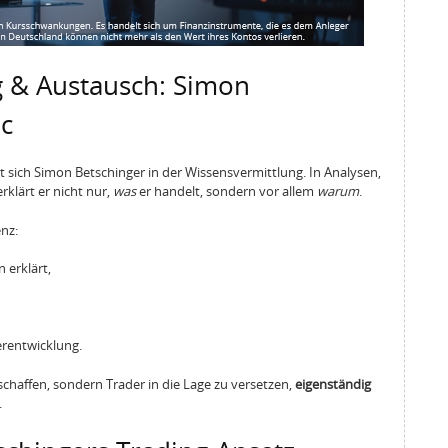
g & Austausch: Simon
ac
sich Simon Betschinger in der Wissensvermittlung. In Analysen,
lärt er nicht nur,
was
er handelt, sondern vor allem
warum
.
nz:
 erklärt,
erentwicklung.
u schaffen, sondern Trader in die Lage zu versetzen,
eigenständig
.