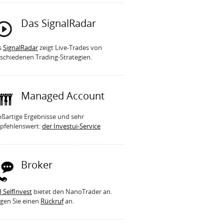
Das SignalRadar
s
SignalRadar
zeigt Live-Trades von
schiedenen Trading-Strategien.
Managed Account
ßartige Ergebnisse und sehr
pfehlenswert:
der Investui-Service
Broker
 SelfInvest
bietet den NanoTrader an.
gen Sie einen
Rückruf
an.