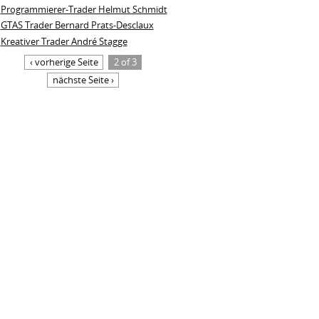
Programmierer-Trader Helmut Schmidt
GTAS Trader Bernard Prats-Desclaux
Kreativer Trader André Stagge
‹ vorherige Seite
2 of 3
nächste Seite ›