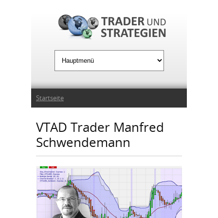
Jump to Navigation
Sie sind hier
Startseite
VTAD Trader Manfred
Schwendemann