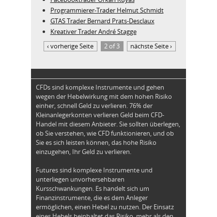
Programmierer-Trader Helmut Schmidt
GTAS Trader Bernard Prats-Desclaux
Kreativer Trader André Stagge
‹ vorherige Seite
2 of 3
nächste Seite ›
CFDs sind komplexe Instrumente und gehen
wegen der Hebelwirkung mit dem hohen Risiko
einher, schnell Geld zu verlieren. 76% der
Kleinanlegerkonten verlieren Geld beim CFD-
Handel mit diesem Anbieter. Sie sollten überlegen,
ob Sie verstehen, wie CFD funktionieren, und ob
Sie es sich leisten können, das hohe Risiko
einzugehen, Ihr Geld zu verlieren.
Futures sind komplexe Instrumente und
unterliegen unvorhersehbaren
Kursschwankungen. Es handelt sich um
Finanzinstrumente, die es dem Anleger
ermöglichen, einen Hebel zu nutzen. Der Einsatz
eines Hebels beinhaltet das Risiko, mehr als den