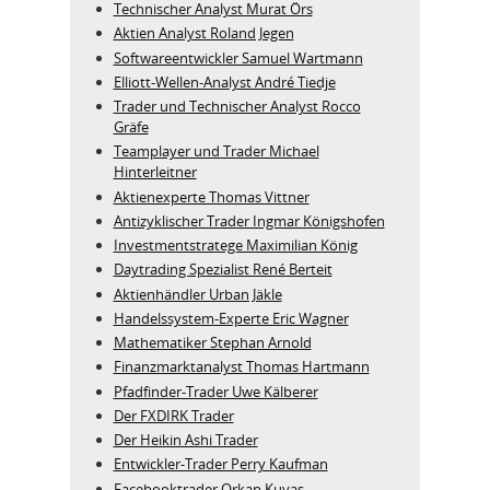
Technischer Analyst Murat Örs
Aktien Analyst Roland Jegen
Softwareentwickler Samuel Wartmann
Elliott-Wellen-Analyst André Tiedje
Trader und Technischer Analyst Rocco
Gräfe
Teamplayer und Trader Michael
Hinterleitner
Aktienexperte Thomas Vittner
Antizyklischer Trader Ingmar Königshofen
Investmentstratege Maximilian König
Daytrading Spezialist René Berteit
Aktienhändler Urban Jäkle
Handelssystem-Experte Eric Wagner
Mathematiker Stephan Arnold
Finanzmarktanalyst Thomas Hartmann
Pfadfinder-Trader Uwe Kälberer
Der FXDIRK Trader
Der Heikin Ashi Trader
Entwickler-Trader Perry Kaufman
Facebooktrader Orkan Kuyas