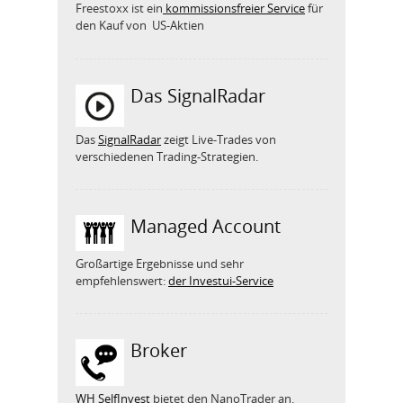
Freestoxx ist ein
kommissionsfreier Service
für
den Kauf von US-Aktien
Das SignalRadar
Das
SignalRadar
zeigt Live-Trades von
verschiedenen Trading-Strategien.
Managed Account
Großartige Ergebnisse und sehr
empfehlenswert:
der Investui-Service
Broker
WH SelfInvest
bietet den NanoTrader an.