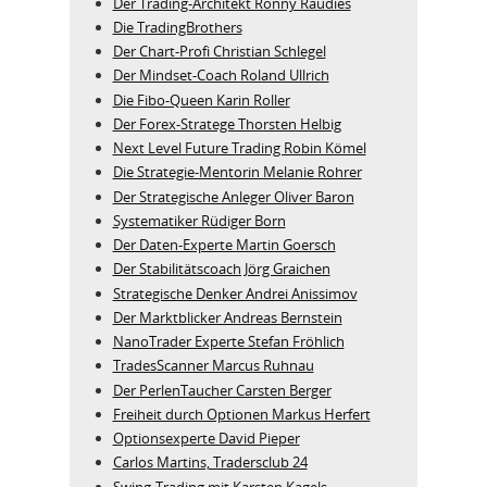
Der Trading-Architekt Ronny Raudies
Die TradingBrothers
Der Chart-Profi Christian Schlegel
Der Mindset-Coach Roland Ullrich
Die Fibo-Queen Karin Roller
Der Forex-Stratege Thorsten Helbig
Next Level Future Trading Robin Kömel
Die Strategie-Mentorin Melanie Rohrer
Der Strategische Anleger Oliver Baron
Systematiker Rüdiger Born
Der Daten-Experte Martin Goersch
Der Stabilitätscoach Jörg Graichen
Strategische Denker Andrei Anissimov
Der Marktblicker Andreas Bernstein
NanoTrader Experte Stefan Fröhlich
TradesScanner Marcus Ruhnau
Der PerlenTaucher Carsten Berger
Freiheit durch Optionen Markus Herfert
Optionsexperte David Pieper
Carlos Martins, Tradersclub 24
Swing-Trading mit Karsten Kagels