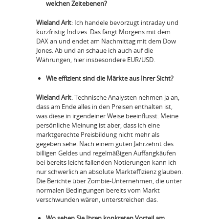
welchen Zeitebenen?
Wieland Arlt
: Ich handele bevorzugt intraday und
kurzfristig Indizes. Das fängt Morgens mit dem
DAX an und endet am Nachmittag mit dem Dow
Jones. Ab und an schaue ich auch auf die
Währungen, hier insbesondere EUR/USD.
Wie effizient sind die Märkte aus Ihrer Sicht?
Wieland Arlt
: Technische Analysten nehmen ja an,
dass am Ende alles in den Preisen enthalten ist,
was diese in irgendeiner Weise beeinflusst. Meine
persönliche Meinung ist aber, dass ich eine
marktgerechte Preisbildung nicht mehr als
gegeben sehe. Nach einem guten Jahrzehnt des
billigen Geldes und regelmäßigen Auffangkäufen
bei bereits leicht fallenden Notierungen kann ich
nur schwerlich an absolute Markteffizienz glauben.
Die Berichte über Zombie-Unternehmen, die unter
normalen Bedingungen bereits vom Markt
verschwunden wären, unterstreichen das.
Wo sehen Sie Ihren konkreten Vorteil am