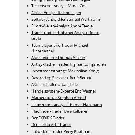
Technischer Analyst Murat Örs
Aktien Analyst Roland Jegen
Softwareentwickler Samuel Wartmann
Elliott-Wellen-Analyst André Tiedje
Trader und Technischer Analyst Rocco
Gräfe
Teamplayer und Trader Michael
Hinterleitner
Aktienexperte Thomas Vittner
Antizyklischer Trader Ingmar Königshofen
Investmentstratege Maximilian König
Daytrading Spezialist René Berteit
Aktienhändler Urban Jäkle
Handelssystem-Experte Eric Wagner
Mathematiker Stephan Arnold
Finanzmarktanalyst Thomas Hartmann
Pfadfinder-Trader Uwe Kälberer
Der FXDIRK Trader
Der Heikin Ashi Trader
Entwickler-Trader Perry Kaufman