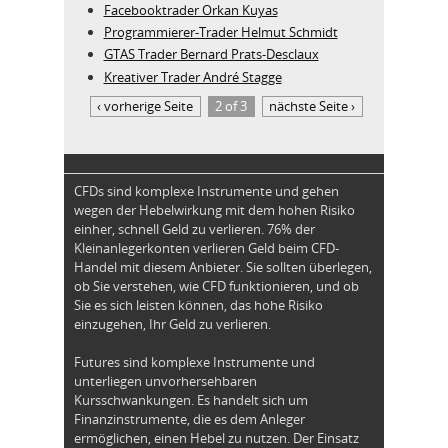
Facebooktrader Orkan Kuyas
Programmierer-Trader Helmut Schmidt
GTAS Trader Bernard Prats-Desclaux
Kreativer Trader André Stagge
‹ vorherige Seite
2 of 3
nächste Seite ›
CFDs sind komplexe Instrumente und gehen
wegen der Hebelwirkung mit dem hohen Risiko
einher, schnell Geld zu verlieren. 76% der
Kleinanlegerkonten verlieren Geld beim CFD-
Handel mit diesem Anbieter. Sie sollten überlegen,
ob Sie verstehen, wie CFD funktionieren, und ob
Sie es sich leisten können, das hohe Risiko
einzugehen, Ihr Geld zu verlieren.
Futures sind komplexe Instrumente und
unterliegen unvorhersehbaren
Kursschwankungen. Es handelt sich um
Finanzinstrumente, die es dem Anleger
ermöglichen, einen Hebel zu nutzen. Der Einsatz