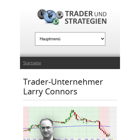
Jump to Navigation
Sie sind hier
Startseite
Trader-Unternehmer
Larry Connors