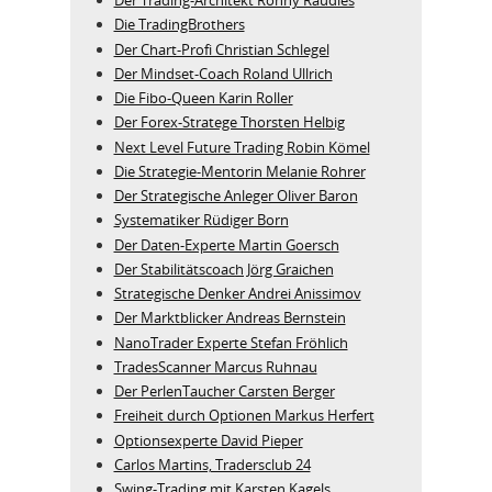
Der Trading-Architekt Ronny Raudies
Die TradingBrothers
Der Chart-Profi Christian Schlegel
Der Mindset-Coach Roland Ullrich
Die Fibo-Queen Karin Roller
Der Forex-Stratege Thorsten Helbig
Next Level Future Trading Robin Kömel
Die Strategie-Mentorin Melanie Rohrer
Der Strategische Anleger Oliver Baron
Systematiker Rüdiger Born
Der Daten-Experte Martin Goersch
Der Stabilitätscoach Jörg Graichen
Strategische Denker Andrei Anissimov
Der Marktblicker Andreas Bernstein
NanoTrader Experte Stefan Fröhlich
TradesScanner Marcus Ruhnau
Der PerlenTaucher Carsten Berger
Freiheit durch Optionen Markus Herfert
Optionsexperte David Pieper
Carlos Martins, Tradersclub 24
Swing-Trading mit Karsten Kagels