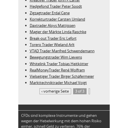
Kreativer Trader John F.Carter
Hedgefond Trader Peter Soodt
Zigzagtrader Erdal Cene
Korrekturtrader Carsten Umland
Daxtrader Aloys Mattijssen
Magier der Märkte Linda Raschke
Break-out Trader Eric Lefort
Torero Trader Wieland Arlt
VTAD Trader Manfred Schwendemann
Bewegungstrader Wim Lievens
Whitelink Trader Tobias Heitkötter
RealMoneyTrader René Wolfram
Vielseitiger Trader Birger Schäfermeier
Markttechniktrader Michael Voigt
‹ vorherige Seite
3 of 3
CFDs sind komplexe Instrumente und gehen
wegen der Hebelwirkung mit dem hohen Risiko
einher, schnell Geld zu verlieren. 76% der