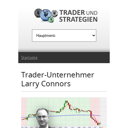
Jump to Navigation
Sie sind hier
Startseite
Trader-Unternehmer
Larry Connors