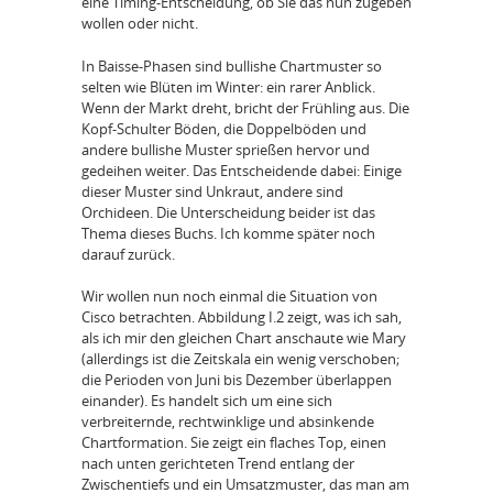
eine Timing-Entscheidung, ob Sie das nun zugeben
wollen oder nicht.
In Baisse-Phasen sind bullishe Chartmuster so
selten wie Blüten im Winter: ein rarer Anblick.
Wenn der Markt dreht, bricht der Frühling aus. Die
Kopf-Schulter Böden, die Doppelböden und
andere bullishe Muster sprießen hervor und
gedeihen weiter. Das Entscheidende dabei: Einige
dieser Muster sind Unkraut, andere sind
Orchideen. Die Unterscheidung beider ist das
Thema dieses Buchs. Ich komme später noch
darauf zurück.
Wir wollen nun noch einmal die Situation von
Cisco betrachten. Abbildung I.2 zeigt, was ich sah,
als ich mir den gleichen Chart anschaute wie Mary
(allerdings ist die Zeitskala ein wenig verschoben;
die Perioden von Juni bis Dezember überlappen
einander). Es handelt sich um eine sich
verbreiternde, rechtwinklige und absinkende
Chartformation. Sie zeigt ein flaches Top, einen
nach unten gerichteten Trend entlang der
Zwischentiefs und ein Umsatzmuster, das man am