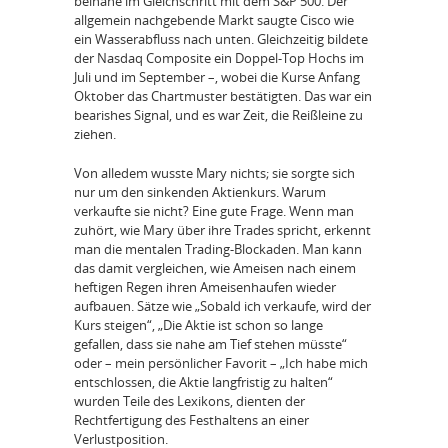
beinahe im Gleichschritt mit dem S&P 500. Der
allgemein nachgebende Markt saugte Cisco wie
ein Wasserabfluss nach unten. Gleichzeitig bildete
der Nasdaq Composite ein Doppel-Top Hochs im
Juli und im September –, wobei die Kurse Anfang
Oktober das Chartmuster bestätigten. Das war ein
bearishes Signal, und es war Zeit, die Reißleine zu
ziehen.
Von alledem wusste Mary nichts; sie sorgte sich
nur um den sinkenden Aktienkurs. Warum
verkaufte sie nicht? Eine gute Frage. Wenn man
zuhört, wie Mary über ihre Trades spricht, erkennt
man die mentalen Trading-Blockaden. Man kann
das damit vergleichen, wie Ameisen nach einem
heftigen Regen ihren Ameisenhaufen wieder
aufbauen. Sätze wie „Sobald ich verkaufe, wird der
Kurs steigen“, „Die Aktie ist schon so lange
gefallen, dass sie nahe am Tief stehen müsste“
oder – mein persönlicher Favorit – „Ich habe mich
entschlossen, die Aktie langfristig zu halten“
wurden Teile des Lexikons, dienten der
Rechtfertigung des Festhaltens an einer
Verlustposition.