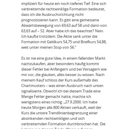
impliziert für heute ein noch tieferes Tief. Eine sich
verbreiternde rechtwinklige Formation bedeutet,
dass ich die Ausbruchsrichtung nicht
prognostizieren kann. Es gibt eine gemessene
Abwärtsbewegung von 69,63 auf 58 und dann von
63,63 auf – 52. Aber habe ich das beachtet? Nein.
Ich kaufte trotzdem. Die Aktie sank unter die
Formation mit Geldkurs 54,75 und Briefkurs 54,88,
weit unter meinen Stop von 56.“
Es ist nie eine gute Idee, in einem fallenden Markt
nachzukaufen, aber besonders häufig kommt
dieser Fehler bei Anfängern und bei Versagern wie
mir vor, die glauben, alles besser zu wissen. Nach
meinem Kauf schloss der Kurs außerhalb des
Chartmusters – was einen Ausbruch nach unten
signalisierte. Obwohl ich bei diesem Trade eine
Menge Fehler gemacht hatte, machte ich
wenigstens eines richtig: „27.9.2000. Ich habe
heute Morgen alle 800 Aktien verkauft, weil der
Kurs die untere Trendlinienbegrenzung einer
absinkenden rechtwinkligen und sich
verbreiternden Formation durchbrochen hat. Die