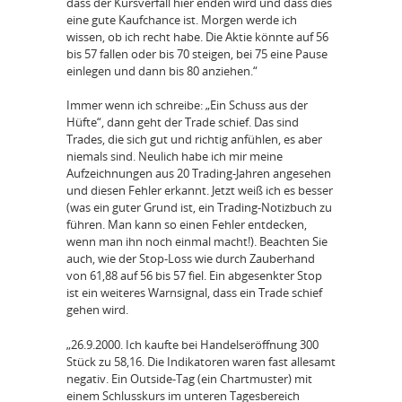
dass der Kursverfall hier enden wird und dass dies
eine gute Kaufchance ist. Morgen werde ich
wissen, ob ich recht habe. Die Aktie könnte auf 56
bis 57 fallen oder bis 70 steigen, bei 75 eine Pause
einlegen und dann bis 80 anziehen.“
Immer wenn ich schreibe: „Ein Schuss aus der
Hüfte“, dann geht der Trade schief. Das sind
Trades, die sich gut und richtig anfühlen, es aber
niemals sind. Neulich habe ich mir meine
Aufzeichnungen aus 20 Trading-Jahren angesehen
und diesen Fehler erkannt. Jetzt weiß ich es besser
(was ein guter Grund ist, ein Trading-Notizbuch zu
führen. Man kann so einen Fehler entdecken,
wenn man ihn noch einmal macht!). Beachten Sie
auch, wie der Stop-Loss wie durch Zauberhand
von 61,88 auf 56 bis 57 fiel. Ein abgesenkter Stop
ist ein weiteres Warnsignal, dass ein Trade schief
gehen wird.
„26.9.2000. Ich kaufte bei Handelseröffnung 300
Stück zu 58,16. Die Indikatoren waren fast allesamt
negativ. Ein Outside-Tag (ein Chartmuster) mit
einem Schlusskurs im unteren Tagesbereich