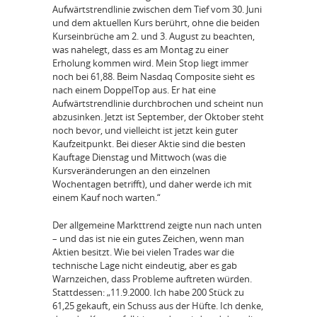
Aufwärtstrendlinie zwischen dem Tief vom 30. Juni
und dem aktuellen Kurs berührt, ohne die beiden
Kurseinbrüche am 2. und 3. August zu beachten,
was nahelegt, dass es am Montag zu einer
Erholung kommen wird. Mein Stop liegt immer
noch bei 61,88. Beim Nasdaq Composite sieht es
nach einem DoppelTop aus. Er hat eine
Aufwärtstrendlinie durchbrochen und scheint nun
abzusinken. Jetzt ist September, der Oktober steht
noch bevor, und vielleicht ist jetzt kein guter
Kaufzeitpunkt. Bei dieser Aktie sind die besten
Kauftage Dienstag und Mittwoch (was die
Kursveränderungen an den einzelnen
Wochentagen betrifft), und daher werde ich mit
einem Kauf noch warten.“
Der allgemeine Markttrend zeigte nun nach unten
– und das ist nie ein gutes Zeichen, wenn man
Aktien besitzt. Wie bei vielen Trades war die
technische Lage nicht eindeutig, aber es gab
Warnzeichen, dass Probleme auftreten würden.
Stattdessen: „11.9.2000. Ich habe 200 Stück zu
61,25 gekauft, ein Schuss aus der Hüfte. Ich denke,