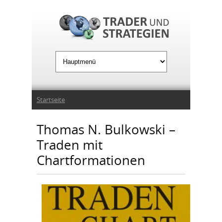
Jump to Navigation
Sie sind hier
Startseite
Thomas N. Bulkowski –
Traden mit
Chartformationen