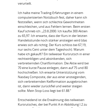
verurteilt.
Ich halte meine Trading-Erfahrungen in einem
computerisierten Notizbuch fest, daher kann ich
feststellen, wenn sich schlechte Gewohnheiten
einschleichen, und aus Fehlern lernen. Beim ersten
Kauf schrieb ich: „23.8.2000. Ich kaufte 300 Aktien
zu 65,97. Ich erwarte, dass der Kurs in der letzten
Handelsstunde noch stärker ansteigen wird (das
erwies sich als richtig. Der Kurs schloss bei 67,19,
nur sechs Cent unter dem Tageshoch). Warum
habe ich gekauft? Ein teilweiser Kursrutsch in einer
rechtwinkligen und absinkenden, sich
verbreiternden Chartformation. Die Aktie wird bei
70 eine kurze Pause einlegen, dann auf 75 und 80
hochschießen. Ich erwarte Unterstützung vom
Nasdaq Composite, der aus einer ansteigenden,
sich verbreiternden Keilformation ausgebrochen
ist, dann wieder zurückfiel und weiter steigen
sollte. Mein Stop-Loss liegt bei 61.88.“
Entscheidend ist die Erwähnung des teilweisen
Kursrutsches, der bei Punkt A in Abbildung I.2 zu