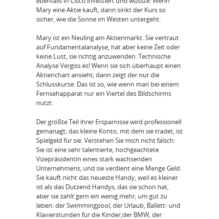
ebenfalls in Cisco investiert und wusste: Wenn
Mary eine Aktie kauft, dann sinkt der Kurs so
sicher, wie die Sonne im Westen untergeht.
Mary ist ein Neuling am Aktienmarkt. Sie vertraut
auf Fundamentalanalyse, hat aber keine Zeit oder
keine Lust, sie richtig anzuwenden. Technische
Analyse Vergiss es! Wenn sie sich überhaupt einen
Aktienchart ansieht, dann zeigt der nur die
Schlusskurse. Das ist so, wie wenn man bei einem
Fernsehapparat nur ein Viertel des Bildschirms
nutzt.
Der größte Teil ihrer Ersparnisse wird professionell
gemanagt; das kleine Konto, mit dem sie tradet, ist
Spielgeld für sie. Verstehen Sie mich nicht falsch:
Sie ist eine sehr talentierte, hochgeachtete
Vizepräsidentin eines stark wachsenden
Unternehmens, und sie verdient eine Menge Geld.
Sie kauft nicht das neueste Handy, weil es kleiner
ist als das Dutzend Handys, das sie schon hat,
aber sie zahlt gern ein wenig mehr, um gut zu
leben: der Swimmingpool, der Urlaub, Ballett- und
Klavierstunden für die Kinder,der BMW, der