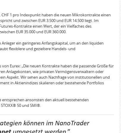
. CHF 1 pro Indexpunkt haben die neuen Mikrokontrakte einen
spricht und zwischen EUR 3.500 und EUR 14.500 liegt. Im
utures-Kontrakte einen Wert, der ein Vielfaches des
 zwischen EUR 35.000 und EUR 360.000.
 Anleger ein geringeres Anfangskapital, um an den liquiden
ubt flexiblere und gezieltere Handels- und
ds von Eurex: „Die neuen Kontrakte haben die passende Größe für
neren Anlagekonten, wie privaten Vermögensverwaltern oder
r ein Aspekt. Wir sehen auch Nachfrage von institutionellen und
ement in Aktienindizes skalieren oder bestehende Portfolios
te entsprechen ansonsten den aktuell bestehenden
ro STOXX® 50 und SMI®.