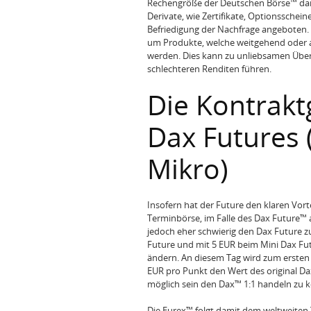
Rechengröße der Deutschen Börse™ darst
Derivate, wie Zertifikate, Optionsschein
Befriedigung der Nachfrage angeboten. 
um Produkte, welche weitgehend oder a
werden. Dies kann zu unliebsamen Übe
schlechteren Renditen führen.
Die Kontrakt
Dax Futures 
Mikro)
Insofern hat der Future den klaren Vor
Terminbörse, im Falle des Dax Future™ a
jedoch eher schwierig den Dax Future 
Future und mit 5 EUR beim Mini Dax Fut
ändern. An diesem Tag wird zum ersten
EUR pro Punkt den Wert des original Da
möglich sein den Dax™ 1:1 handeln zu 
Die Eurex™ folgt damit dem weltweiten