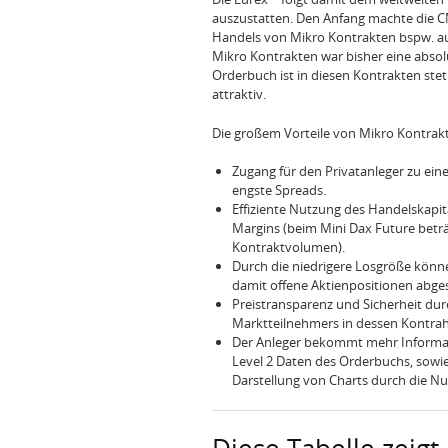
auszustatten. Den Anfang machte die 
Handels von Mikro Kontrakten bspw. a
Mikro Kontrakten war bisher eine absol
Orderbuch ist in diesen Kontrakten ste
attraktiv.
Die großem Vorteile von Mikro Kontra
Zugang für den Privatanleger zu eine
engste Spreads.
Effiziente Nutzung des Handelskapit
Margins (beim Mini Dax Future beträ
Kontraktvolumen).
Durch die niedrigere Losgröße könne
damit offene Aktienpositionen abge
Preistransparenz und Sicherheit durc
Marktteilnehmers in dessen Kontrah
Der Anleger bekommt mehr Informa
Level 2 Daten des Orderbuchs, sowie
Darstellung von Charts durch die Nu