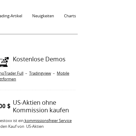
ading-Artikel
Neuigkeiten
Charts
Kostenlose Demos
noTrader Full
–
Tradingview
–
Mobile
attformen
US-Aktien ohne
Kommission kaufen
estoxx ist ein
kommissionsfreier Service
 den Kauf von US-Aktien