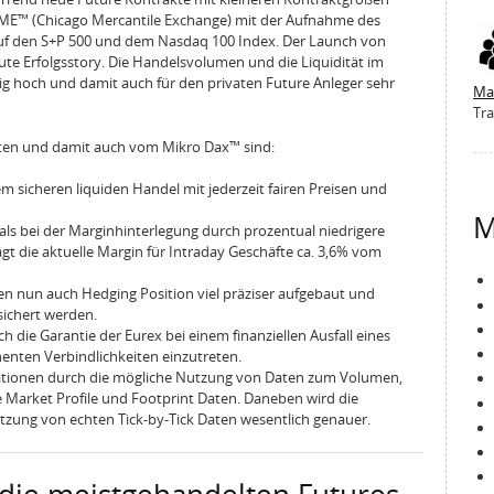
CME™ (Chicago Mercantile Exchange) mit der Aufnahme des
uf den S+P 500 und dem Nasdaq 100 Index. Der Launch von
ute Erfolgsstory. Die Handelsvolumen und die Liquidität im
tig hoch und damit auch für den privaten Future Anleger sehr
Ma
Tra
kten und damit auch vom Mikro Dax™ sind:
m sicheren liquiden Handel mit jederzeit fairen Preisen und
M
als bei der Marginhinterlegung durch prozentual niedrigere
gt die aktuelle Margin für Intraday Geschäfte ca. 3,6% vom
n nun auch Hedging Position viel präziser aufgebaut und
sichert werden.
h die Garantie der Eurex bei einem finanziellen Ausfall eines
enten Verbindlichkeiten einzutreten.
tionen durch die mögliche Nutzung von Daten zum Volumen,
 Market Profile und Footprint Daten. Daneben wird die
tzung von echten Tick-by-Tick Daten wesentlich genauer.