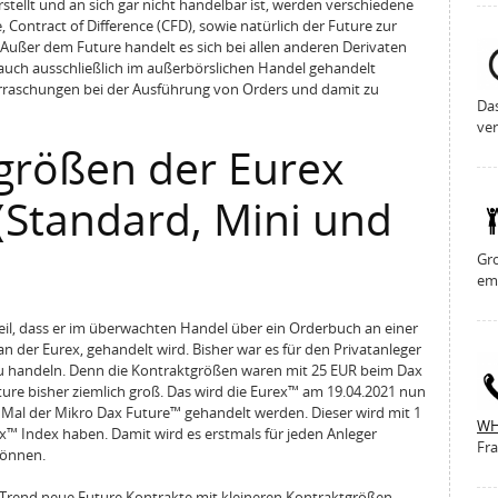
ellt und an sich gar nicht handelbar ist, werden verschiedene
e, Contract of Difference (CFD), sowie natürlich der Future zur
Außer dem Future handelt es sich bei allen anderen Derivaten
uch ausschließlich im außerbörslichen Handel gehandelt
rraschungen bei der Ausführung von Orders und damit zu
Da
ver
größen der Eurex
(Standard, Mini und
Gro
em
teil, dass er im überwachten Handel über ein Orderbuch an einer
n der Eurex, gehandelt wird. Bisher war es für den Privatanleger
zu handeln. Denn die Kontraktgrößen waren mit 25 EUR beim Dax
ure bisher ziemlich groß. Das wird die Eurex™ am 19.04.2021 nun
 Mal der Mikro Dax Future™ gehandelt werden. Dieser wird mit 1
WH
x™ Index haben. Damit wird es erstmals für jeden Anleger
Fra
können.
 Trend neue Future Kontrakte mit kleineren Kontraktgrößen