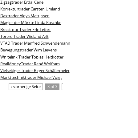
Zigzagtrader Erdal Cene
Korrekturtrader Carsten Umland
Daxtrader Aloys Mattijssen
Magier der Märkte Linda Raschke
Break-out Trader Eric Lefort
Torero Trader Wieland Arlt
VTAD Trader Manfred Schwendemann
Bewegungstrader Wim Lievens
Whitelink Trader Tobias Heitkötter
RealMoneyTrader René Wolfram
Vielseitiger Trader Birger Schäfermeier
Markttechniktrader Michael Voigt
‹ vorherige Seite
3 of 3