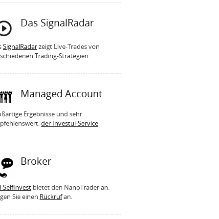
Das SignalRadar
s
SignalRadar
zeigt Live-Trades von
schiedenen Trading-Strategien.
Managed Account
ßartige Ergebnisse und sehr
pfehlenswert:
der Investui-Service
Broker
 SelfInvest
bietet den NanoTrader an.
gen Sie einen
Rückruf
an.