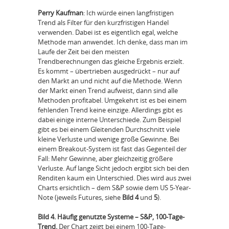
Perry Kaufman
: Ich würde einen langfristigen
Trend als Filter für den kurzfristigen Handel
verwenden. Dabei ist es eigentlich egal, welche
Methode man anwendet. Ich denke, dass man im
Laufe der Zeit bei den meisten
Trendberechnungen das gleiche Ergebnis erzielt.
Es kommt – übertrieben ausgedrückt – nur auf
den Markt an und nicht auf die Methode. Wenn
der Markt einen Trend aufweist, dann sind alle
Methoden profitabel. Umgekehrt ist es bei einem
fehlenden Trend keine einzige. Allerdings gibt es
dabei einige interne Unterschiede. Zum Beispiel
gibt es bei einem Gleitenden Durchschnitt viele
kleine Verluste und wenige große Gewinne. Bei
einem Breakout-System ist fast das Gegenteil der
Fall: Mehr Gewinne, aber gleichzeitig größere
Verluste. Auf lange Sicht jedoch ergibt sich bei den
Renditen kaum ein Unterschied. Dies wird aus zwei
Charts ersichtlich – dem S&P sowie dem US 5-Year-
Note (jeweils Futures, siehe
Bild 4
und
5
).
Bild 4. Häufig genutzte Systeme – S&P, 100-Tage-
Trend.
Der Chart zeigt bei einem 100-Tage-