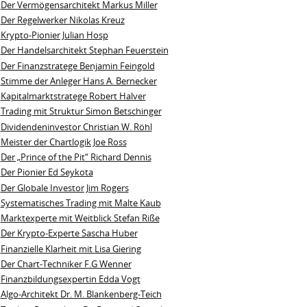
Der Vermögensarchitekt Markus Miller
Der Regelwerker Nikolas Kreuz
Krypto-Pionier Julian Hosp
Der Handelsarchitekt Stephan Feuerstein
Der Finanzstratege Benjamin Feingold
Stimme der Anleger Hans A. Bernecker
Kapitalmarktstratege Robert Halver
Trading mit Struktur Simon Betschinger
Dividendeninvestor Christian W. Röhl
Meister der Chartlogik Joe Ross
Der „Prince of the Pit“ Richard Dennis
Der Pionier Ed Seykota
Der Globale Investor Jim Rogers
Systematisches Trading mit Malte Kaub
Marktexperte mit Weitblick Stefan Riße
Der Krypto-Experte Sascha Huber
Finanzielle Klarheit mit Lisa Giering
Der Chart-Techniker F.G Wenner
Finanzbildungsexpertin Edda Vogt
Algo‑Architekt Dr. M. Blankenberg‑Teich