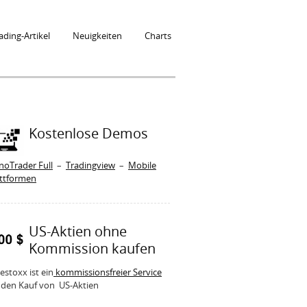
ading-Artikel
Neuigkeiten
Charts
Kostenlose Demos
noTrader Full
–
Tradingview
–
Mobile
attformen
US-Aktien ohne
Kommission kaufen
estoxx ist ein
kommissionsfreier Service
 den Kauf von US-Aktien