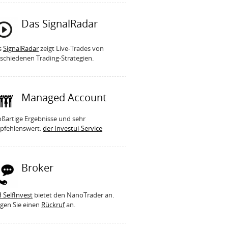
Das SignalRadar
s
SignalRadar
zeigt Live-Trades von
schiedenen Trading-Strategien.
Managed Account
ßartige Ergebnisse und sehr
pfehlenswert:
der Investui-Service
Broker
 SelfInvest
bietet den NanoTrader an.
gen Sie einen
Rückruf
an.