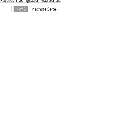
Futures-Tradingcoach Max Schulz
1 of 3
nächste Seite ›