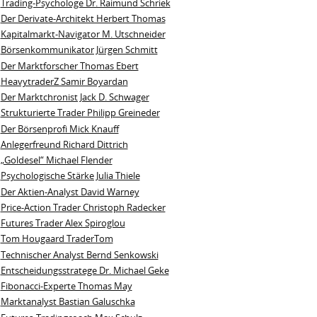
Trading-Psychologe Dr. Raimund Schriek
Der Derivate‑Architekt Herbert Thomas
Kapitalmarkt-Navigator M. Utschneider
Börsenkommunikator Jürgen Schmitt
Der Marktforscher Thomas Ebert
HeavytraderZ Samir Boyardan
Der Marktchronist Jack D. Schwager
Strukturierte Trader Philipp Greineder
Der Börsenprofi Mick Knauff
Anlegerfreund Richard Dittrich
„Goldesel“ Michael Flender
Psychologische Stärke Julia Thiele
Der Aktien-Analyst David Warney
Price-Action Trader Christoph Radecker
Futures Trader Alex Spiroglou
Tom Hougaard TraderTom
Technischer Analyst Bernd Senkowski
Entscheidungsstratege Dr. Michael Geke
Fibonacci-Experte Thomas May
Marktanalyst Bastian Galuschka