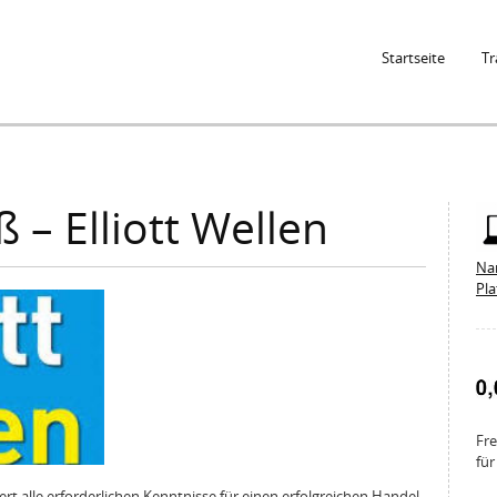
Jump to Navigation
Startseite
Tr
 – Elliott Wellen
Na
Pl
Fre
für
ert alle erforderlichen Kenntnisse für einen erfolgreichen Handel.