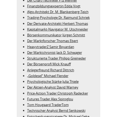
Der Chart-Techniker F.G Wenner
Finanzbildungsexpertin Edda Vogt
Algo‑Architekt Dr. M. Blankenberg‑Teich
Trading-Psychologe Dr. Raimund Schriek
Der Derivate‑Architekt Herbert Thomas
Kapitalmarkt-Navigator M. Utschneider
Börsenkommunikator Jürgen Schmitt
Der Marktforscher Thomas Ebert
HeavytraderZ Samir Boyardan
Der Marktchronist Jack D. Schwager
Strukturierte Trader Philipp Greineder
Der Börsenprofi Mick Knauff
Anlegerfreund Richard Dittrich
„Goldesel“ Michael Flender
Psychologische Stärke Julia Thiele
Der Aktien-Analyst David Warney
Price-Action Trader Christoph Radecker
Futures Trader Alex Spiroglou
Tom Hougaard TraderTom
Technischer Analyst Bernd Senkowski
Entscheidungsstratege Dr. Michael Geke