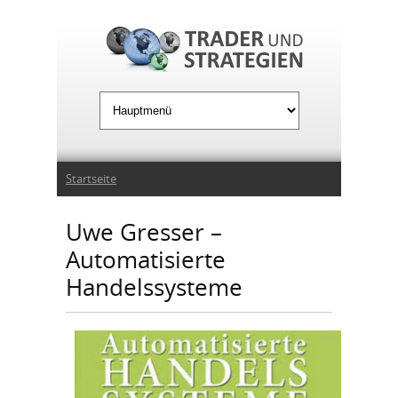
Jump to Navigation
Sie sind hier
Startseite
Uwe Gresser –
Automatisierte
Handelssysteme