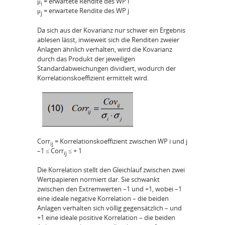
μ
= erwartete Rendite des WP i
i
μ
= erwartete Rendite des WP j
j
Da sich aus der Kovarianz nur schwer ein Ergebnis
ablesen lässt, inwieweit sich die Renditen zweier
Anlagen ähnlich verhalten, wird die Kovarianz
durch das Produkt der jeweiligen
Standardabweichungen dividiert, wodurch der
Korrelationskoeffizient ermittelt wird.
Corr
= Korrelationskoeffizient zwischen WP i und j
ij
–1 ≤ Corr
≤ + 1
ij
Die Korrelation stellt den Gleichlauf zwischen zwei
Wertpapieren normiert dar. Sie schwankt
zwischen den Extremwerten –1 und +1, wobei –1
eine ideale negative Korrelation – die beiden
Anlagen verhalten sich völlig gegensätzlich – und
+1 eine ideale positive Korrelation – die beiden