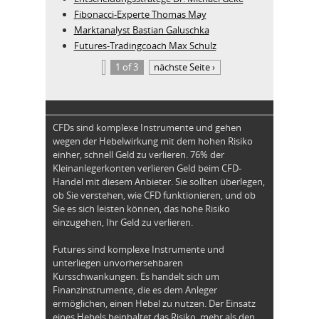
Fibonacci-Experte Thomas May
Marktanalyst Bastian Galuschka
Futures-Tradingcoach Max Schulz
1 of 3
nächste Seite ›
CFDs sind komplexe Instrumente und gehen
wegen der Hebelwirkung mit dem hohen Risiko
einher, schnell Geld zu verlieren. 76% der
Kleinanlegerkonten verlieren Geld beim CFD-
Handel mit diesem Anbieter. Sie sollten überlegen,
ob Sie verstehen, wie CFD funktionieren, und ob
Sie es sich leisten können, das hohe Risiko
einzugehen, Ihr Geld zu verlieren.
Futures sind komplexe Instrumente und
unterliegen unvorhersehbaren
Kursschwankungen. Es handelt sich um
Finanzinstrumente, die es dem Anleger
ermöglichen, einen Hebel zu nutzen. Der Einsatz
eines Hebels beinhaltet das Risiko, mehr als den