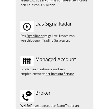
Freestoxx ist ein
kommissionsfreier Service
für
den Kauf von US-Aktien
Das SignalRadar
Das
SignalRadar
zeigt Live-Trades von
verschiedenen Trading-Strategien.
Managed Account
Großartige Ergebnisse und sehr
empfehlenswert:
der Investui-Service
Broker
WH SelfInvest
bietet den NanoTrader an.