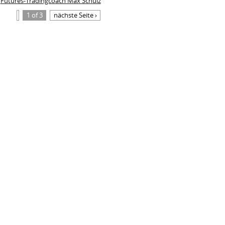
Futures-Tradingcoach Max Schulz
1 of 3
nächste Seite ›