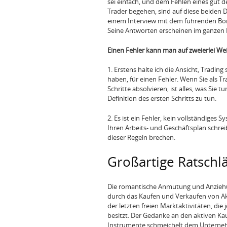
sei einfach, und dem Fehlen eines gut de
Trader begehen, sind auf diese beiden D
einem Interview mit dem führenden Bö
Seine Antworten erscheinen im ganzen Kap
Einen Fehler kann man auf zweierlei Wei
1. Erstens halte ich die Ansicht, Tradin
haben, für einen Fehler. Wenn Sie als T
Schritte absolvieren, ist alles, was Sie t
Definition des ersten Schritts zu tun.
2. Es ist ein Fehler, kein vollständiges 
Ihren Arbeits- und Geschäftsplan schre
dieser Regeln brechen.
Großartige Ratschl
Die romantische Anmutung und Anziehun
durch das Kaufen und Verkaufen von Ak
der letzten freien Marktaktivitäten, di
besitzt. Der Gedanke an den aktiven K
Instrumente schmeichelt dem Unternehme