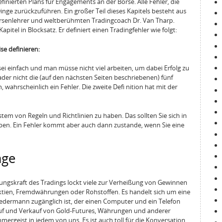
finierten Plans für Engagements an der Börse. Alle Fehler, die
inge zurückzuführen. Ein großer Teil dieses Kapitels besteht aus
rsenlehrer und weltberühmten Tradingcoach Dr. Van Tharp.
itel in Blocksatz. Er definiert einen Tradingfehler wie folgt:
se definieren:
g sei einfach und man müsse nicht viel arbeiten, um dabei Erfolg zu
rader nicht die (auf den nächsten Seiten beschriebenen) fünf
un, wahrscheinlich ein Fehler. Die zweite Defi nition hat mit der
System von Regeln und Richtlinien zu haben. Das sollten Sie sich in
iben. Ein Fehler kommt aber auch dann zustande, wenn Sie eine
äge
gskraft des Tradings lockt viele zur Verheißung von Gewinnen
tien, Fremdwährungen oder Rohstoffen. Es handelt sich um eine
e jedermann zugänglich ist, der einen Computer und ein Telefon
auf und Verkauf von Gold-Futures, Währungen und anderer
rgeist in jedem von uns. Es ist auch toll für die Konversation