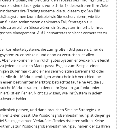
er Sie sind (das Ergebnis von Schritt 1), des weiteren Ihre Ziele,
 mindestens drei Tradingsysteme, die zu diesem großen Bild
häftssystemen (zum Beispiel wie Sie recherchieren, wie Sie
an für den schlimmsten denkbaren Fall, Strategien zur
le zu erreichen (diese wären ein Subsystem innerhalb Ihres
gisches Management. Auf Unerwartetes schlecht vorbereitet zu
r.
er korrelierte Systeme, die zum großen Bild passen. Einer der
ingsystem zu entwickeln und dann zu versuchen, es allen
Aber Sie können ein wirklich gutes System entwickeln, vielleicht
 zu jedem einzelnen Markt passt. Es gibt zum Beispiel einen
uhigen Bullenmarkt und einem sehr volatilen Bärenmarkt oder
kt. Alle drei Märkte benötigen wahrscheinlich verschiedene
 einen bestimmten Markttyp betrachtet (auf eine Art, die zu
 solche Märkte traden, in denen Ihr System gut funktioniert.
iert) ist ein Fehler. Nicht zu wissen, wie Ihr System in jedem
 schwerer Fehler.
rsönlichkeit passen, und dann brauchen Sie eine Strategie zur
hren Zielen passt. Die Positionsgrößenbestimmung ist derjenige
 viel Sie im gesamten Verlauf des Trades riskieren sollten. Keine
Algorithmus zur Positionsgrößenbestimmung zu haben der zu Ihren