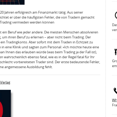
r 20 Jahren erfolgreich am Finanzmarkt tätig. Aus seiner
ichtet er über die häufigsten Fehler, die von Tradern gemacht
m Trading vermieden werden können
Da
ver
ist ein Beruf wie jeder andere. Die meisten Menschen absolvieren
, um ihren Beruf zu erlernen – aber nicht beim Trading. Der
ch ein Tradingkonto. Aber sofort mit dem Traden in Echtzeit zu
ie in eine Klinik und sagten zum Personal: »Ich möchte heute eine
 Ihnen das erlauben würde (was beim Trading ja der Fall ist),
 wahrscheinlich ebenso fatal, wie es in der Regel fatal für Ihr
Gro
 schlecht vorbereiteten Trader sind. Der erste bedeutende Fehler,
em
eine angemessene Ausbildung fehlt.
hVerlag
WH
Fra