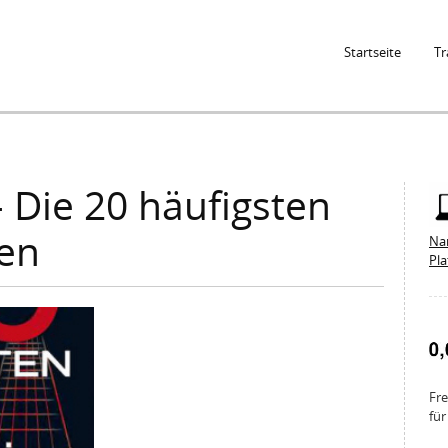
Jump to Navigation
Startseite
Tr
– Die 20 häufigsten
en
Na
Pl
Fre
für