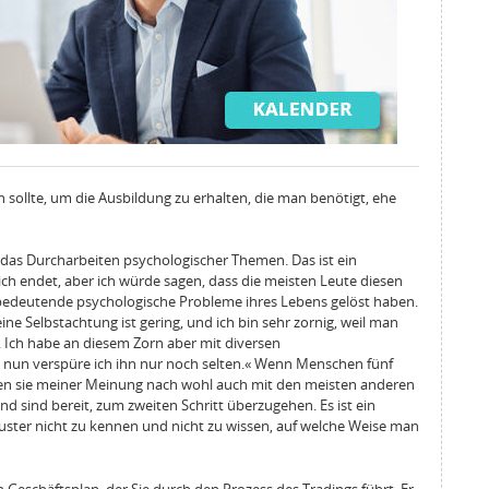
en sollte, um die Ausbildung zu erhalten, die man benötigt, ehe
d das Durcharbeiten psychologischer Themen. Das ist ein
lich endet, aber ich würde sagen, dass die meisten Leute diesen
f bedeutende psychologische Probleme ihres Lebens gelöst haben.
e Selbstachtung ist gering, und ich bin sehr zornig, weil man
t. Ich habe an diesem Zorn aber mit diversen
nun verspüre ich ihn nur noch selten.« Wenn Menschen fünf
en sie meiner Meinung nach wohl auch mit den meisten anderen
 sind bereit, zum zweiten Schritt überzugehen. Es ist ein
ster nicht zu kennen und nicht zu wissen, auf welche Weise man
n Geschäftsplan, der Sie durch den Prozess des Tradings führt. Er