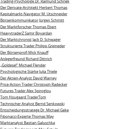
Trading-Psychologe Dr. Raimund Schriek
Der Derivate‑Architekt Herbert Thomas
Kapitalmarkt-Navigator M. Utschneider
Börsenkommunikator Jürgen Schmitt
Der Marktforscher Thomas Ebert
HeavytraderZ Samir Boyardan
Der Marktchronist Jack D. Schwager
Strukturierte Trader Philipp Greineder
Der Börsenprofi Mick Knauff
Anlegerfreund Richard Dittrich
„Goldesel“ Michael Flender
Psychologische Stärke Julia Thiele
Der Aktien-Analyst David Warney
Price-Action Trader Christoph Radecker
Futures Trader Alex Spiroglou
Tom Hougaard TraderTom
Technischer Analyst Bernd Senkowski
Entscheidungsstratege Dr. Michael Geke
Fibonacci-Experte Thomas May
Marktanalyst Bastian Galuschka