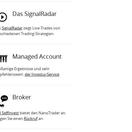
Das SignalRadar
s
SignalRadar
zeigt Live-Trades von
schiedenen Trading-Strategien.
Managed Account
ßartige Ergebnisse und sehr
pfehlenswert:
der Investui-Service
Broker
 SelfInvest
bietet den NanoTrader an.
gen Sie einen
Rückruf
an.