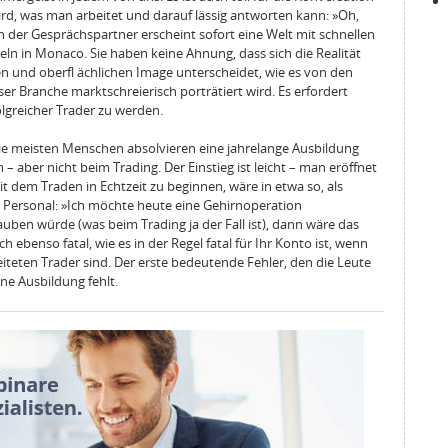
ird, was man arbeitet und darauf lässig antworten kann: »Oh,
en der Gesprächspartner erscheint sofort eine Welt mit schnellen
n in Monaco. Sie haben keine Ahnung, dass sich die Realität
en und oberfl ächlichen Image unterscheidet, wie es von den
r Branche marktschreierisch porträtiert wird. Es erfordert
olgreicher Trader zu werden.
 Die meisten Menschen absolvieren eine jahrelange Ausbildung
 – aber nicht beim Trading. Der Einstieg ist leicht – man eröffnet
it dem Traden in Echtzeit zu beginnen, wäre in etwa so, als
m Personal: »Ich möchte heute eine Gehirnoperation
ben würde (was beim Trading ja der Fall ist), dann wäre das
 ebenso fatal, wie es in der Regel fatal für Ihr Konto ist, wenn
eiteten Trader sind. Der erste bedeutende Fehler, den die Leute
ne Ausbildung fehlt.