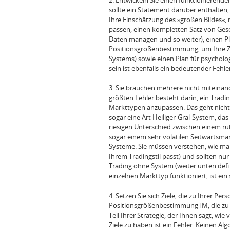
sollte ein Statement darüber enthalten, w
Ihre Einschätzung des »großen Bildes«,
passen, einen kompletten Satz von Gesc
Daten managen und so weiter), einen Pl
Positionsgrößenbestimmung, um Ihre Zie
Systems) sowie einen Plan für psycholo
sein ist ebenfalls ein bedeutender Fehle
3. Sie brauchen mehrere nicht miteinand
größten Fehler besteht darin, ein Trad
Markttypen anzupassen. Das geht nicht. 
sogar eine Art Heiliger-Gral-System, das
riesigen Unterschied zwischen einem r
sogar einem sehr volatilen Seitwärtsmar
Systeme. Sie müssen verstehen, wie man
Ihrem Tradingstil passt) und sollten nur
Trading ohne System (weiter unten defi n
einzelnen Markttyp funktioniert, ist ein
4. Setzen Sie sich Ziele, die zu Ihrer Pe
PositionsgrößenbestimmungTM, die zu I
Teil Ihrer Strategie, der Ihnen sagt, wie
Ziele zu haben ist ein Fehler. Keinen 