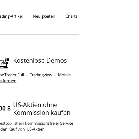
ading-Artikel
Neuigkeiten
Charts
Kostenlose Demos
noTrader Full
–
Tradingview
–
Mobile
attformen
US-Aktien ohne
Kommission kaufen
estoxx ist ein
kommissionsfreier Service
 den Kauf von US-Aktien